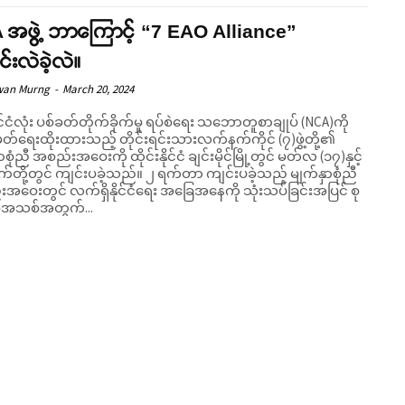
 အဖွဲ့ ဘာကြောင့် “7 EAO Alliance”
င်းလဲခဲ့လဲ။
wan Murng
-
March 20, 2024
င်ငံလုံး ပစ်ခတ်တိုက်ခိုက်မှု ရပ်စဲရေး သဘောတူစာချုပ် (NCA)ကို
တ်ရေးထိုးထားသည့် တိုင်းရင်းသားလက်နက်ကိုင် (၇)ဖွဲ့တို့၏
ာစုံညီ အစည်းအဝေးကို ထိုင်းနိုင်ငံ ချင်းမိုင်မြို့တွင် မတ်လ (၁၇)နှင့်
ွင် ကျင်းပခဲ့သည်။ ၂ ရက်တာ ကျင်းပခဲ့သည့် မျက်နှာစုံညီ
အဝေးတွင် လက်ရှိနိုင်ငံရေး အခြေအနေကို သုံးသပ်ခြင်းအပြင် စု
ုပုံစံအသစ်အတွက်...