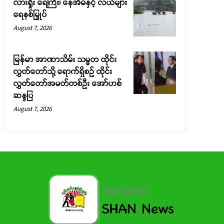
လားရှိုး ရေကြီး၊ နေအိမ်နှင့် လယ်များ
ရေနစ်မြှုပ်
August 7, 2026
မြန်မာ အာဏာသိမ်း သမ္မတ ထိုင်း
လွှတ်တော်သို့ ရောက်ရှိစဉ် ထိုင်း
လွှတ်တော်အမတ်တစ်ဦး အော်ဟစ်
ဆန္ဒပြ
August 7, 2026