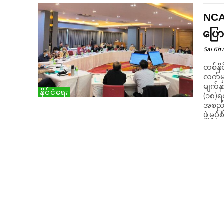
NCA
ပြော
Sai Kh
တစ်နို
လက်မှ
မျက်နှ
နိုင်ငံရေး
(၁၈)ရက်တို့တ
အစည်း
ဖွဲ့မှ