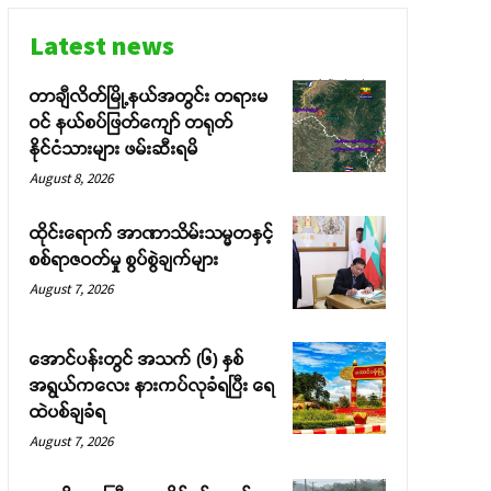
Latest news
တာချီလိတ်မြို့နယ်အတွင်း တရားမ
ဝင် နယ်စပ်ဖြတ်ကျော် တရုတ်
နိုင်ငံသားများ ဖမ်းဆီးရမိ
August 8, 2026
ထိုင်းရောက် အာဏာသိမ်းသမ္မတနှင့်
စစ်ရာဇဝတ်မှု စွပ်စွဲချက်များ
August 7, 2026
အောင်ပန်းတွင် အသက် (၆) နှစ်
အရွယ်ကလေး နားကပ်လုခံရပြီး ရေ
ထဲပစ်ချခံရ
August 7, 2026