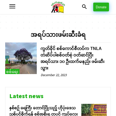
Donate
အရပ်သားဖမ်းဆီးခံရ
ကွတ်ခိုင် စစ်ကောင်စီတပ်က TNLA
တံဆိပ်ပါစစ်ဝတ်စုံ ဝတ်ဆင်ပြီး
အရပ်သား ၁၀ ဦးထက်မနည်း ဖမ်းဆီး
သွား
စစ်ရေး
December 22, 2023
Latest news
နှစ်စဉ် ရေကြီး တောင်ပြိုသည့် ဟိုပုံးဒေသ
သစ်ပင်စိုက်ရန် စစ်အစိုးရ တပင် ကျပ်လေး