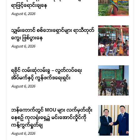
ရာဖြင့်ရောင်းချနေ
August 6, 2026
သျှမ်းတောင် စစ်ဘေးရှောင်များ ရာသီတုတ်
ကွေး ဖြစ်ပွားနေ
August 6, 2026
ရခိုင် လမ်းဆုံလမ်းခွ – လွတ်လပ်ရေး
အိပ်မက်နှင့် ကွန်ဖက်ဒရေးရှင်း
August 6, 2026
ဘန်ကောက်တွင် MOU များ လက်မှတ်ထိုး
နေစဉ် ကုလရုံးရှေ့၌ မင်းအောင်လှိုင်ကို
ကန့်ကွက်ရှုတ်ချ
August 6, 2026