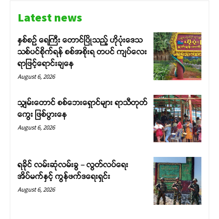
Latest news
နှစ်စဉ် ရေကြီး တောင်ပြိုသည့် ဟိုပုံးဒေသ
သစ်ပင်စိုက်ရန် စစ်အစိုးရ တပင် ကျပ်လေး
ရာဖြင့်ရောင်းချနေ
August 6, 2026
သျှမ်းတောင် စစ်ဘေးရှောင်များ ရာသီတုတ်
ကွေး ဖြစ်ပွားနေ
August 6, 2026
ရခိုင် လမ်းဆုံလမ်းခွ – လွတ်လပ်ရေး
အိပ်မက်နှင့် ကွန်ဖက်ဒရေးရှင်း
August 6, 2026