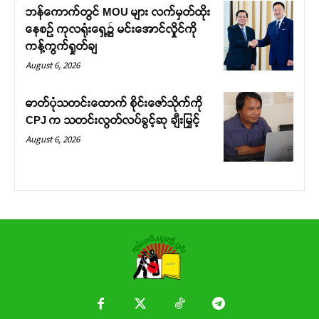
ဘန်ကောက်တွင် MOU များ လက်မှတ်ထိုး
နေစဉ် ကုလရုံးရှေ့၌ မင်းအောင်လှိုင်ကို
ကန့်ကွက်ရှုတ်ချ
August 6, 2026
ဓာတ်ပုံသတင်းထောက် စိုင်းဇော်သိုက်ကို
CPJ က သတင်းလွတ်လပ်ခွင့်ဆု ချီးမြှင့်
August 6, 2026