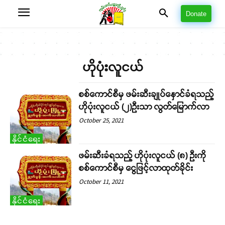
Donate
ဟိုပုံးလူငယ်
စစ်ကောင်စီမှ ဖမ်းဆီးချုပ်နှောင်ခံရသည့်
ဟိုပုံးလူငယ် (၂)ဦးသာ လွတ်မြောက်လာ
October 25, 2021
နိုင်ငံရေး
ဖမ်းဆီးခံရသည့် ဟိုပုံးလူငယ် (၈) ဦးကို
စစ်ကောင်စီမှ ငွေဖြင့်လာထုတ်ခိုင်း
October 11, 2021
နိုင်ငံရေး