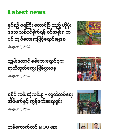
Latest news
နှစ်စဉ် ရေကြီး တောင်ပြိုသည့် ဟိုပုံး
ဒေသ သစ်ပင်စိုက်ရန် စစ်အစိုးရ တ
ပင် ကျပ်လေးရာဖြင့်ရောင်းချနေ
August 6, 2026
သျှမ်းတောင် စစ်ဘေးရှောင်များ
ရာသီတုတ်ကွေး ဖြစ်ပွားနေ
August 6, 2026
ရခိုင် လမ်းဆုံလမ်းခွ – လွတ်လပ်ရေး
အိပ်မက်နှင့် ကွန်ဖက်ဒရေးရှင်း
August 6, 2026
ဘန်ကောက်တွင် MOU များ