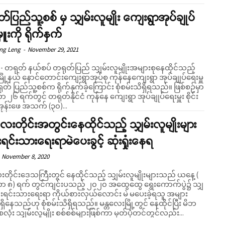
်ပြည်သူ့စစ် မှ သျှမ်းလူမျိုး ကျေးရွာအုပ်ချုပ်
ှူးကို ရိုက်နှက်
eng Leng
-
November 29, 2021
ာ - တရုတ် နယ်စပ် တရုတ်ပြည် သျှမ်းလူမျိုးအများစုနေထိုင်သည့်
မြို့နယ် နောင်တောင်းကျေးရွာအုပ်စု ကုန်နေကျေးရွာ အုပ်ချုပ်ရေးမှူ
တ် ပြည်သူ့စစ်က ရိုက်နှက်ခဲ့ကြောင်း စုံစမ်းသိရှိရသည်။ ဖြစ်စဉ်မှာ
ဘာ ၂၆ ရက်တွင် တရုတ်နိုင်ငံ ကုန်နေ ကျေးရွာ အုပ်ချုပ်ရေးမှူး စိုင်း
အုန်းဖေ အသက် (၃၀)...
လေးတိုင်းအတွင်းနေထိုင်သည့် သျှမ်းလူမျိုးများ
်းရင်းသားရေးရာမဲပေးခွင့် ဆုံးရှုံးနေရ
November 8, 2020
ေးတိုင်းဒေသကြီးတွင် နေထိုင်သည့် သျှမ်းလူမျိုးများသည် ယနေ့ (
်ဘာ ၈) ရက် တွင်ကျင်းပသည့် ၂၀၂၀ အထွေထွေ ရွေးကောက်ပွဲ၌ သျှ
ုင်းရင်းသားရေးရာ ကိုယ်စားလှယ်လောင်း မဲ မပေးခဲ့ရသူ အများ
ည်ဟု စုံစမ်းသိရှိရသည်။ မန္တလေးမြို့တွင် နေထိုင်ပြီး မိဘ
းစလုံး သျှမ်းလူမျိုး စစ်စစ်များဖြစ်ကာ မှတ်ပုံတင်တွင်လည်း...