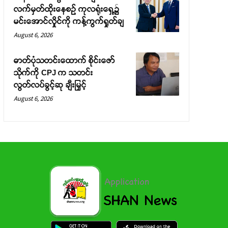
လက်မှတ်ထိုးနေစဉ် ကုလရုံးရှေ့၌
မင်းအောင်လှိုင်ကို ကန့်ကွက်ရှုတ်ချ
August 6, 2026
ဓာတ်ပုံသတင်းထောက် စိုင်းဇော်
သိုက်ကို CPJ က သတင်း
လွတ်လပ်ခွင့်ဆု ချီးမြှင့်
August 6, 2026