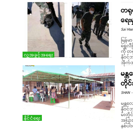
တရုတ
ရေးမ
Sai Hs
မြန်မ
ရွှေလီ
ကို တရု
လူ့အခွင့်အရေး
နိုဝင်
အိုက်
မန္တ
တိုင
SHAN
-
မန္တလ
နိုဝင
မ်းတိ
နိုင်ငံရေး
အပြားရှိနေသ
နှစ်ပါ