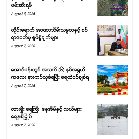
ဖမ်းဆီးရမိ
August 8, 2026
ထိုင်းရောက် အာဏာသိမ်းသမ္မတနှင့် စစ်
ရာဇဝတ်မှု စွပ်စွဲချက်များ
August 7, 2026
အောင်ပန်းတွင် အသက် (၆) နှစ်အရွယ်
ကလေး နားကပ်လုခံရပြီး ရေထဲပစ်ချခံရ
August 7, 2026
လားရှိုး ရေကြီး၊ နေအိမ်နှင့် လယ်များ
ရေနစ်မြှုပ်
August 7, 2026