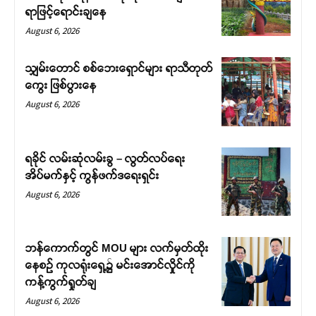
ရာဖြင့်ရောင်းချနေ
August 6, 2026
သျှမ်းတောင် စစ်ဘေးရှောင်များ ရာသီတုတ်
ကွေး ဖြစ်ပွားနေ
August 6, 2026
ရခိုင် လမ်းဆုံလမ်းခွ – လွတ်လပ်ရေး
အိပ်မက်နှင့် ကွန်ဖက်ဒရေးရှင်း
August 6, 2026
ဘန်ကောက်တွင် MOU များ လက်မှတ်ထိုး
နေစဉ် ကုလရုံးရှေ့၌ မင်းအောင်လှိုင်ကို
ကန့်ကွက်ရှုတ်ချ
August 6, 2026