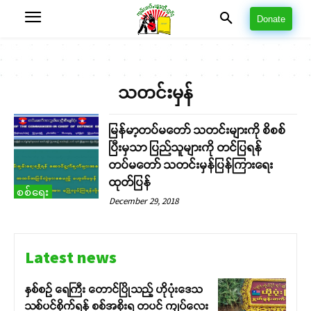
Donate
သတင်းမှန်
မြန်မာ့တပ်မတော် သတင်းများကို စိစစ်
ပြီးမှသာ ပြည်သူများကို တင်ပြရန်
တပ်မတော် သတင်းမှန်ပြန်ကြားရေး
ထုတ်ပြန်
စစ်ရေး
December 29, 2018
Latest news
နှစ်စဉ် ရေကြီး တောင်ပြိုသည့် ဟိုပုံးဒေသ
သစ်ပင်စိုက်ရန် စစ်အစိုးရ တပင် ကျပ်လေး