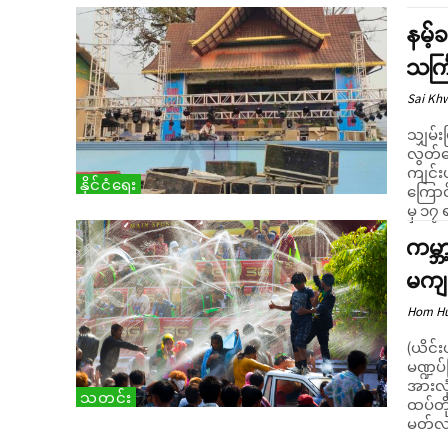
နမ့်
သင်္က
Sai Kh
သျှမ်း
လွတ်မ
ကျင်းပ
နိုင်ငံရေး
ကြောင်း စုံစမ်း
မှ ၁၇ 
ကမ္ဘ
မကျင
Hom H
(ယိင်းယိင်း
မဏ္ဍပ်
အားလု
သတင်း
ထပ်တို
မတ်လ 