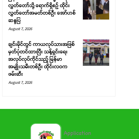
လွှတ်တော်သို့ ရောက်ရှိစဉ် ထိုင်း
လွှတ်တော်အမတ်တစ်ဦး အော်ဟစ်
ဆန္ဒပြ
August 7, 2026
ချင်းမိုင်တွင် ကာယလုပ်သားအဖြစ်
မှတ်ပုံတင်ထားပြီး သန့်ရှင်းရေး
အလုပ်လုပ်ကိုင်သည့် မြန်မာ
အမျိုးသမီးတစ်ဦး ထိုင်းလဝက
ဖမ်းဆီး
August 7, 2026