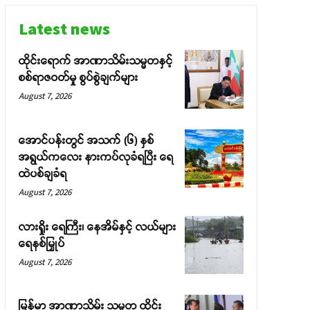
Latest news
ထိုင်းရောက် အာဏာသိမ်းသမ္မတနှင့်
စစ်ရာဇဝတ်မှု စွပ်စွဲချက်များ
August 7, 2026
အောင်ပန်းတွင် အသက် (၆) နှစ်
အရွယ်ကလေး နားကပ်လုခံရပြီး ရေ
ထဲပစ်ချခံရ
August 7, 2026
လားရှိုး ရေကြီး၊ နေအိမ်နှင့် လယ်များ
ရေနစ်မြှုပ်
August 7, 2026
မြန်မာ အာဏာသိမ်း သမ္မတ ထိုင်း