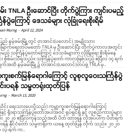
ခမ်း TNLA ဦးဆောင်ပြီး တိုက်ပွဲကြား ကျင်းပမည့်
ြန်ပွဲကြောင့် ဒေသခံများ လုံခြုံရေးစိုးရိမ်
wan Murng
-
April 12, 2024
ပြည် နမ့်ခမ်းမြို့တွင် တအာင်း(ပလောင်) အမျိုးသား
ြောက်ရေးတပ်မတော် TNLA မှ ဦးဆောင်ပြီး တိုက်ပွဲကာလအတွင်း
မည့် သင်္ကြန်ပွဲတော်ကြောင့် ဒေသခံများက လုံခြုံရေး စိုးရိမ်နေ
သိရသည်။ သင်္ကြန်ပွဲတော် ကာလဖြစ်သည့် ဧပြီလ ၁၄ ရက်
ရက်အထိ နမ့်ခမ်းမြို့၌ တအာင်း(ပလောင်)တပ်ဖွဲ့ TNLA မှ...
ာ့ကူးစက်မြန်ရောဂါကြောင့် လူစုလူဝေးသင်္ကြန်ပွဲ
်းပရန် သမ္မတရုံးထုတ်ပြန်
urng
-
March 13, 2020
 ရေးသားပေးပို့သည်) ကမ္ဘာ့ကူးစက်မြန်ရောဂါကြောင့်
ဖြင့် ရိုးရာသင်္ကြန်ပွဲတော်အပါအဝင် ရုပ်ရှင်ရုံ နှင့် လူစည်ကားပွဲများ
ံး ၂၀၂၀ ဧပြီလကုန်သည့်အထိ ပိတ် ထားရန် လိုအပ်ပါက ပိတ်ရက်
းရန် နိုင်ငံတော် သမ္မတရုံးက ယနေ့ ထုတ်ပြန် လိုက် သည်။ ၂၀၂၀
၁၃ ရက် က...