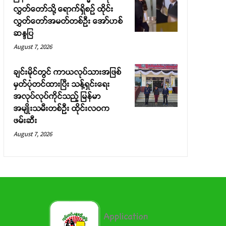
လွှတ်တော်သို့ ရောက်ရှိစဉ် ထိုင်း
လွှတ်တော်အမတ်တစ်ဦး အော်ဟစ်
ဆန္ဒပြ
August 7, 2026
ချင်းမိုင်တွင် ကာယလုပ်သားအဖြစ်
မှတ်ပုံတင်ထားပြီး သန့်ရှင်းရေး
အလုပ်လုပ်ကိုင်သည့် မြန်မာ
အမျိုးသမီးတစ်ဦး ထိုင်းလဝက
ဖမ်းဆီး
August 7, 2026