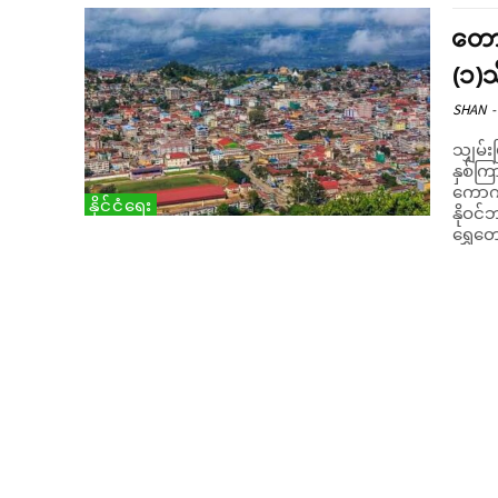
တောင
(၁)
SHAN
-
သျှမ်
နှစ်ကြ
ကောက်ခံ
နိုင်ငံရေး
နိုဝင်
ရွှေတော