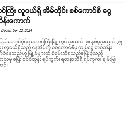
်ကြီး လူငယ်ရှိ အိမ်တိုင်း စစ်ကောင်စီ ငွေ
သိန်းကောက်
December 12, 2024
းပြည်တောင်ပိုင်း၊ တောင်ကြီးမြို့ တွင် အသက် ၁၈ နှစ်မှအသက် ၃၅
ား လူငယ်ရှိသည့် နေအိမ်ကို စစ်ကောင်စီမှ ကျပ်ငွေ တစ်သိန်း
နေသည်ဟု မြို့ခံများထံ စုံစမ်းသိရသည်။ ပြီးခဲ့သည့်
ဘာလမှ စပြီး စဝ်စံထွန်း ရပ်ကွက်၊ ရတနာသီရိ ရပ်ကွက်၊ ချမ်းမြ၊
င်၊...