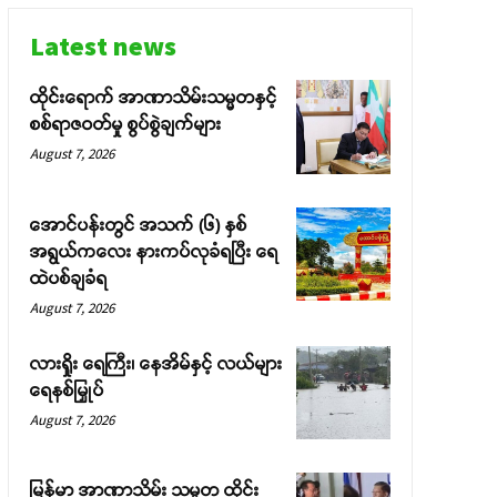
Latest news
ထိုင်းရောက် အာဏာသိမ်းသမ္မတနှင့်
စစ်ရာဇဝတ်မှု စွပ်စွဲချက်များ
August 7, 2026
အောင်ပန်းတွင် အသက် (၆) နှစ်
အရွယ်ကလေး နားကပ်လုခံရပြီး ရေ
ထဲပစ်ချခံရ
August 7, 2026
လားရှိုး ရေကြီး၊ နေအိမ်နှင့် လယ်များ
ရေနစ်မြှုပ်
August 7, 2026
မြန်မာ အာဏာသိမ်း သမ္မတ ထိုင်း