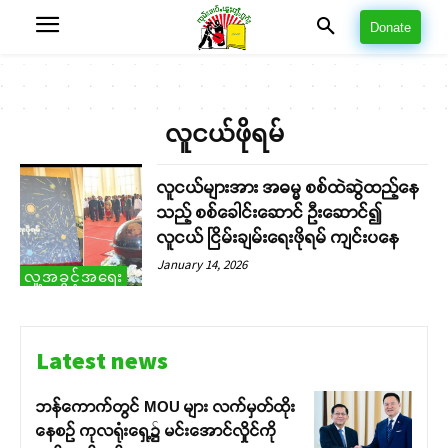
Donate
လူငယ်ဖိုရမ်
လူငယ်များအား အဓမ္မ စစ်ထဲဆွဲထည့်နေ
သည့် စစ်ခေါင်းဆောင် ဦးဆောင်၍
လူငယ် ငြိမ်းချမ်းရေးဖိုရမ် ကျင်းပနေ
January 14, 2026
လူ့အခွင့်အရေး
Latest news
ဘန်ကောက်တွင် MOU များ လက်မှတ်ထိုး
နေစဉ် ကုလရုံးရှေ့၌ မင်းအောင်လှိုင်ကို