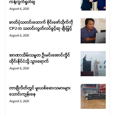
ကန့်ကွက်ရှုတ်ချ
August 6, 2026
ဓာတ်ပုံသတင်းထောက် စိုင်းဇော်သိုက်ကို
CPJ က သတင်းလွတ်လပ်ခွင့်ဆု ချီးမြှင့်
August 6, 2026
အာဏာသိမ်းသမ္မတ ဦးမင်းအောင်လှိုင်
ထိုင်းနိုင်ငံသို့ သွားရောက်
August 6, 2026
တာချီလိတ်တွင် မူးယစ်ဆေးသမားများ
သောင်းကျန်းနေ
August 5, 2026