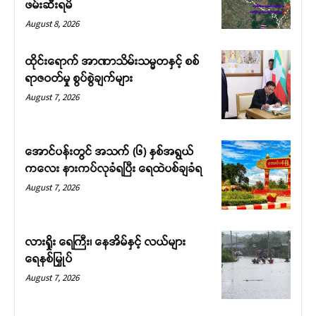
ဖမ်းဆီးရမိ
August 8, 2026
ထိုင်းရောက် အာဏာသိမ်းသမ္မတနှင့် စစ်
ရာဇဝတ်မှု စွပ်စွဲချက်များ
August 7, 2026
အောင်ပန်းတွင် အသက် (၆) နှစ်အရွယ်
ကလေး နားကပ်လုခံရပြီး ရေထဲပစ်ချခံရ
August 7, 2026
လားရှိုး ရေကြီး၊ နေအိမ်နှင့် လယ်များ
ရေနစ်မြှုပ်
August 7, 2026