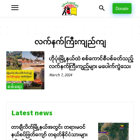
Donate
လက်နက်ကြီးကျည်ကျ
ဟိုပုံးမြို့နယ်ထဲ စစ်ကောင်စီပစ်ခတ်သည့်
လက်နက်ကြီးကျည်များ မပေါက်ကွဲသေး
March 7, 2024
စစ်ရေး
Latest news
တာချီလိတ်မြို့နယ်အတွင်း တရားမဝင်
နယ်စပ်ဖြတ်ကျော် တရုတ်နိုင်ငံသားများ