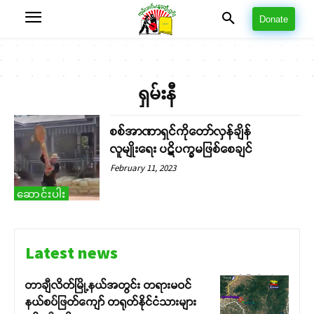
Donate
ရှမ်းနီ
စစ်အာဏာရှင်ကိုတော်လှန်ချိန်
လူမျိုးရေး ပဋိပက္ခမဖြစ်စေချင်
February 11, 2023
ဆောင်းပါး
Latest news
တာချီလိတ်မြို့နယ်အတွင်း တရားမဝင်
နယ်စပ်ဖြတ်ကျော် တရုတ်နိုင်ငံသားများ