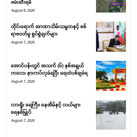
ဖမ်းဆီးရမိ
August 8, 2026
ထိုင်းရောက် အာဏာသိမ်းသမ္မတနှင့် စစ်
ရာဇဝတ်မှု စွပ်စွဲချက်များ
August 7, 2026
အောင်ပန်းတွင် အသက် (၆) နှစ်အရွယ်
ကလေး နားကပ်လုခံရပြီး ရေထဲပစ်ချခံရ
August 7, 2026
လားရှိုး ရေကြီး၊ နေအိမ်နှင့် လယ်များ
ရေနစ်မြှုပ်
August 7, 2026