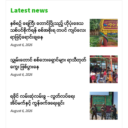
Latest news
နှစ်စဉ် ရေကြီး တောင်ပြိုသည့် ဟိုပုံးဒေသ
သစ်ပင်စိုက်ရန် စစ်အစိုးရ တပင် ကျပ်လေး
ရာဖြင့်ရောင်းချနေ
August 6, 2026
သျှမ်းတောင် စစ်ဘေးရှောင်များ ရာသီတုတ်
ကွေး ဖြစ်ပွားနေ
August 6, 2026
ရခိုင် လမ်းဆုံလမ်းခွ – လွတ်လပ်ရေး
အိပ်မက်နှင့် ကွန်ဖက်ဒရေးရှင်း
August 6, 2026