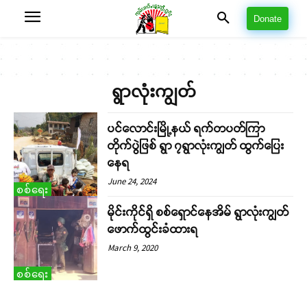
Donate
ရွာလုံးကျွတ်
ပင်လောင်းမြို့နယ် ရက်တပတ်ကြာ
တိုက်ပွဲဖြစ် ရွာ ၇ရွာလုံးကျွတ် ထွက်ပြေး
နေရ
June 24, 2024
စစ်ရေး
မိုင်းကိုင်ရှိ စစ်ရှောင်နေအိမ် ရွာလုံးကျွတ်
ဖောက်ထွင်းခံထားရ
March 9, 2020
စစ်ရေး