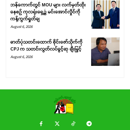
ဘန်ကောက်တွင် MOU များ လက်မှတ်ထိုး
နေစဉ် ကုလရုံးရှေ့၌ မင်းအောင်လှိုင်ကို
ကန့်ကွက်ရှုတ်ချ
August 6, 2026
ဓာတ်ပုံသတင်းထောက် စိုင်းဇော်သိုက်ကို
CPJ က သတင်းလွတ်လပ်ခွင့်ဆု ချီးမြှင့်
August 6, 2026