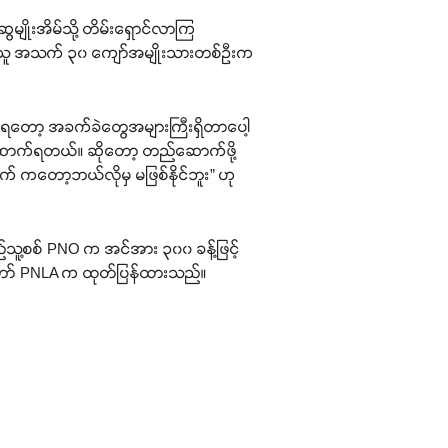
ေမျိုးအိမ်သို့ တိမ်းရှောင်လာကြ
ကူညီသူ အသက် ၃၀ ကျော်အမျိုးသားတစ်ဦးက
ရတော့ အခက်ခဲတွေအများကြီးရှိတာပေါ့
ြန်ဆောက်ရတယ်။ ဆိုတော့ တည်ဆောက်ဖို့
ော့ဘယ်လိုမှ မဖြစ်နိုင်ဘူး” ဟု
သူ့စစ် PNO က အင်အား ၃၀၀ ခန့်ဖြင့်
်မတော် PNLA က ထုတ်ပြန်ထားသည်။