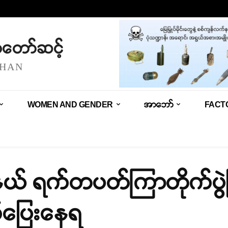
သံတော်ဆင့်
SHAN
WOMEN AND GENDER
အာဘော်
FACT
့နယ် ရက်တပတ်ကြာတိုက်ပွဲဖြ
က်ပြေးနေရ