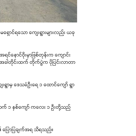
းမရှောင်ရသော ကျေးရွားများလည်း ယခု
ရင်နောင်ဝိုးမှာဖြစ်တုန်းက ကျောင်း
တိုင်းထက် တိုက်ပွဲက ပိုပြင်းလာတာ
င်းကျေးရွာမှ ဒေသခံဦးရေ ၁ ထောင်ကျော် ရွာ
သက် ၁ နှစ်ကျော် ကလေး ၁ ဦးတို့သည်
ျား၏ ပြောပြချက်အရ သိရသည်။