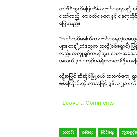
လက်ရှိထွက်ပြေးတိမ်းရှောင်နေရသည့် စစ်ဘ
သော်လည်း စားဝတ်နေရေးနှင့် နေရာထိုင
ပြောသည်။
“အရင်တစ်ခေါက်ကရှောင်နေရတဲ့သူတွေလည
ဗျာ။ တချို့တဲတွေက သူတို့(စစ်ရှောင်)
လည်း အလှူရှင်ကမရှိဘူး။ အစားအသော
အသက် ၃၀ ကျော်အမျိုးသားတစ်ဦးကပ
ထို့အပြင် ဆီဆိုင်မြို့နယ် သဘက်ကျေး
စစ်ကြောင်းထိုးလာသဖြင့် ဇွန်လ ၂၁ ရက
Leave a Comments
သတင်း
စစ်ရေး
နိုင်ငံရေး
လူ့အခွင့