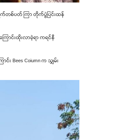
ရက်တစ်ပတ် ကြာ တိုက်ပွဲပြင်းထန်
ကြောင်းထိုးလာခဲ့ရာ ကရင်နီ
။
ြောင်း Bees Coiumn က သျှမ်း