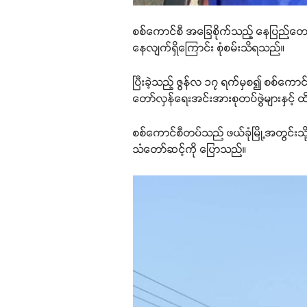
စစ်ကောင်စီ အခြေစိုက်သည့် နေပြည်တော်န
နေလျက်ရှိကြောင်း စုံစမ်းသိရသည်။
ပြီးခဲ့သည့် ဇွန်လ ၁၇ ရက်မှစ၍ စစ်ကော
တော်လှန်ရေးအင်းအားစုတပ်ဖွဲများနှင့် ထ
စစ်ကောင်စီတပ်သည် ဖယ်ခုံမြို့အတွင်းသိ
သံတော်ဆင့်ကို ပြောသည်။