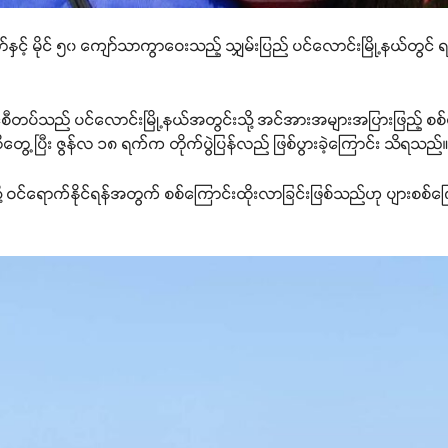
ှင့် မိုင် ၅၀ ကျော်သာကွာဝေးသည့် သျှမ်းပြည် ပင်လောင်းမြို့နယ်တွင် 
င်စီတပ်သည် ပင်လောင်းမြို့နယ်အတွင်းသို့ အင်အားအများအပြားဖြည့် စစ်
ိတွေ့ပြီး ဇွန်လ ၁၈ ရက်က တိုက်ပွဲပြန်လည် ဖြစ်ပွားခဲ့ကြောင်း သိရသည်
ု့ ဝင်ရောက်နိုင်ရန်အတွက် စစ်ကြောင်းထိုးလာခြင်းဖြစ်သည်ဟု ပျားစစ်က