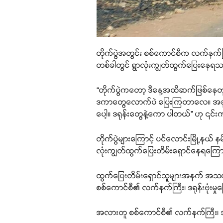
တိုက်ပွဲအတွင်း စစ်ကောင်စီက လက်နက်
တစ်ခါတွင် ရွာလုံးကျွတ်ထွက်ပြေးနေရသ
“တိုက်ပွဲကတော့ ဒီနေ့အထိဆက်ဖြစ်နေတုန
ဒကာတွေလောက်ပဲ ပြေးကြတာလေ။ အခုတစ်
ပေါ့။ ဒရုန်းတွေနဲ့ကော ပါတယ်” ဟု ၎င
တိုက်ပွဲများကြောင့် ပင်လောင်းမြို့နယ် န
လုံးကျွတ်ထွက်ပြေးတိမ်းရှောင်နေရကြေ
ထွက်ပြေးတိမ်းရှောင်သူများအနက် အသက်
စစ်ကောင်စီ၏ လက်နက်ကြီး၊ ဒရုန်းဗုံးမှု
အလားတူ စစ်ကောင်စီ၏ လက်နက်ကြီး၊ ဒရုန