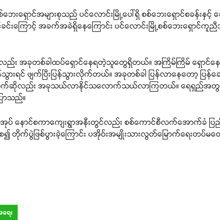
ေးရှောင်အများစုသည် ပင်လောင်းမြို့ပေါ်ရှိ စစ်ဘေးရှောင်စခန်းနှင့် ဆွ
်ခင်းကြောင့် အခက်အခဲရှိနေကြောင်း ပင်လောင်းမြို့စစ်ဘေးရှောင်
်း အခုတစ်ခါထပ်ရှောင်နေရတဲ့သူတွေရှိတယ်။ အကြိမ်ကြိမ် ရှောင်နေ
 ပြန်သွားရင် ဖျက်ပြီးပြန်သွားလိုက်တယ်။ အခုတစ်ခါ ပြန်လာနေတော့ ပ
က်ဆိုလည်း အခုသယ်လာနိုင်သလောက်သယ်လာကြတယ်။ ရေရှည်အတွက် ကတ
ြောသည်။
ရွာအုပ် နောင်စကာကျေးရွာအနီးတွင်လည်း စစ်ကောင်စီလက်အောက်ခံ ပြည်
်စ၍ တိုက်ပွဲဖြစ်ပွားခဲ့ကြောင်း ပအိုဝ်းအမျိုးသားလွတ်မြောက်ရေးတပ
်အရေး