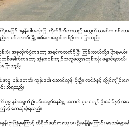
ကြီးအပြင် ဒရုန်းပါအသုံးပြု တိုက်ခိုက်လာသည့်အတွက် ယခင်က စစ်ဘေ
ည်ဟု ပင်လောင်းမြို့ စစ်ဘေးရှောင်တစ်ဦးက ပြောသည်။
်းပဲ။ အခုတိုက်ပွဲကတော့ အရင်ကထက်ပိုပြီး ကြမ်းတယ်လို့ပြောရမယ်။ အ
ခေါက်ကတော့ အဲ့နားဝန်းကျင်ကလူတွေအကုန်းလုံး ရှောင်ရတယ်။ အခါ
်းကပြောသည်။
မ်းဖာမှု၊ ဗန်းမောက်၊ ကုန်းပေါ၊ ဆောင်လှန်၊ မိုးဦး၊ လင်ခံနှင့် လွိုင်ကျို
ာင်း သိရသည်။
 ၃၉ နှစ်အရွယ် ဦးဇင်းအရှင်နေမိန္တ၊ အသက် ၃၀ ကျော် ဦးခေါင်နှင့် အ
ကြောင့် သေဆုံးခဲ့ရသည်။
်းဗုံးကြဲမှုကြောင့် ထိခိုက်ဒဏ်ရာရသူ ၁၀ ဦးခန့်ရှိကြောင်း ဒေသခံမ