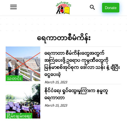
Donate
ရေကာတာစီမံကိန်း
ရေကာတာ စီမံကိန်းတွေအတွက်
အကြံပေးဖို့ ဥရောပ ကုမ္ပဏီတွေကို
မြန်မာစစ်အုပ်စုက ဒေါ်လာ သန်း နဲ့ ချီပြီး
ငွေပေးခဲ့
သတင်း
March 15, 2023
နိုင်ငံရေး ရှုပ်ထွေးမှုကြားက နမ္မတူ
ရေကာတာ
March 15, 2023
ငြိမ်းချမ်းရေး