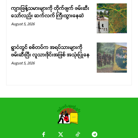
ကျားဖြန့်သမားများကို တိုက်ဖျက် ဖမ်းဆီး
Donate Now
သော်လည်း ဆက်လက် ကြီးထွားနေဆဲ
August 5, 2026
ရွာငံတွင် စစ်တပ်က အရပ်သားများကို
ဖမ်းဆီးပြီး လူသားဒိုင်းအဖြစ် အသုံးပြုနေ
August 5, 2026