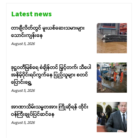
Latest news
တာချီလိတ်တွင် မူးယစ်ဆေးသမားများ
သောင်းကျန်းနေ
August 5, 2026
ဒုဋ္ဌဝတီမြစ်ရေ စံချိန်တင် မြှင့်တက်၊ သီပေါ
အနိမ့်ပိုင်းရပ်ကွက်နေ ပြည်သူများ စတင်
ပြောင်းရွှေ့
Support SHAN
August 5, 2026
Your support keeps our voice
အာဏာသိမ်းသမ္မတအား ကြိုဆိုရန် ထိုင်း
strong. Join us today and help
ဝန်ကြီးချုပ်ပြင်ဆင်နေ
create a future where every story is
heard, every voice counts, and
August 5, 2026
justice can thrive.