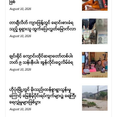
ဖြစ်
August 10, 2026
တာချီလိတ် ကျားဖြန့်တွင် ရောင်းစားခံရ
သည့် ရုရှားသူ ထွက်ပြေးလွှတ်မြောက်လာ
August 10, 2026
ချင်းရိုင် ကျောင်းထိုင်ဆရာတော်တစ်ပါး
ဘတ် ၉ သန်းနီးပါး အွန်လိုင်းငွေလိမ်ခံရ
August 10, 2026
ဟိုပုံးမြို့တွင် မိုးသည်းထန်စွာရွာသွန်းမှု
ကြောင့် မြေနိမ့်ပိုင်းရပ်ကွက်များ၌ ရေကြီး
ရေလျှံမှုများဖြစ်ပွား
August 10, 2026