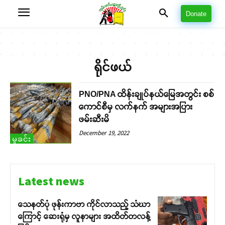
Donate
ရိုင်ဖယ်
PNO/PNA ထိန်းချုပ်နယ်မြေအတွင်း စစ်
ကောင်စီမှ လက်နက် အများအပြား
ဖမ်းဆီးမိ
December 19, 2022
မှုခင်း
Latest news
သေနတ်ပုံ ဖုန်းကာဗာ ကိုင်လာသည့် သံဃာ
ကြောင့် ဆေးရုံမှ လူနာများ အထိတ်တလန့်