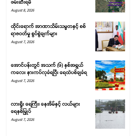
ဖမ်းဆီးရမိ
August 8, 2026
ထိုင်းရောက် အာဏာသိမ်းသမ္မတနှင့် စစ်
ရာဇဝတ်မှု စွပ်စွဲချက်များ
August 7, 2026
အောင်ပန်းတွင် အသက် (၆) နှစ်အရွယ်
ကလေး နားကပ်လုခံရပြီး ရေထဲပစ်ချခံရ
August 7, 2026
လားရှိုး ရေကြီး၊ နေအိမ်နှင့် လယ်များ
ရေနစ်မြှုပ်
August 7, 2026