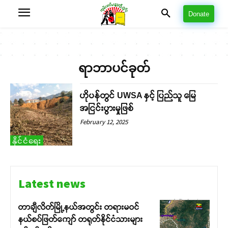
Donate
ရာဘာပင်ခုတ်
ဟိုပန်တွင် UWSA နှင့် ပြည်သူ မြေ
အငြင်းပွားမှုဖြစ်
February 12, 2025
နိုင်ငံရေး
Latest news
တာချီလိတ်မြို့နယ်အတွင်း တရားမဝင်
နယ်စပ်ဖြတ်ကျော် တရုတ်နိုင်ငံသားများ