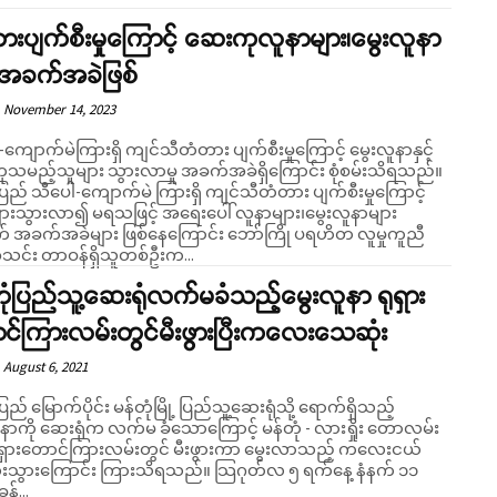
းပျက်စီးမှုကြောင့် ဆေးကုလူနာများ၊မွေးလူနာ
း အခက်အခဲဖြစ်
November 14, 2023
ကျောက်မဲကြားရှိ ကျင်သီတံတား ပျက်စီးမှုကြောင့် မွေးလူနာနှင့်
သမည့်သူများ သွားလာမှု အခက်အခဲရှိကြောင်း စုံစမ်းသိရသည်။
ပြည် သီပေါ-ကျောက်မဲ ကြားရှိ ကျင်သီတံတား ပျက်စီးမှုကြောင့်
ားသွားလာ၍ မရသဖြင့် အရေးပေါ် လူနာများ၊မွေးလူနာများ
 အခက်အခဲများ ဖြစ်နေကြောင်း ဘော်ကြို ပရဟိတ လူမှုကူညီ
သင်း တာဝန်ရှိသူတစ်ဦးက...
ုံပြည်သူ့ဆေးရုံလက်မခံသည့်မွေးလူနာ ရုရှား
င်ကြားလမ်းတွင်မီးဖွားပြီးကလေးသေဆုံး
August 6, 2021
ပြည် မြောက်ပိုင်း မန်တုံမြို့ ပြည်သူ့ဆေးရုံသို့ ရောက်ရှိသည့်
ူနာကို ဆေးရုံက လက်မ ခံသောကြောင့် မန်တုံ - လားရှိုး တောလမ်း
း ရုရှားတောင်ကြားလမ်းတွင် မီးဖွားကာ မွေးလာသည့် ကလေးငယ်
းကြောင်း ကြားသိရသည်။ သြဂုတ်လ ၅ ရက်နေ့ နံနက် ၁၁
န့်...