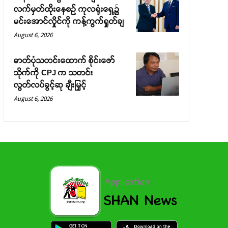
လက်မှတ်ထိုးနေစဉ် ကုလရုံးရှေ့၌
မင်းအောင်လှိုင်ကို ကန့်ကွက်ရှုတ်ချ
August 6, 2026
ဓာတ်ပုံသတင်းထောက် စိုင်းဇော်
သိုက်ကို CPJ က သတင်း
လွတ်လပ်ခွင့်ဆု ချီးမြှင့်
August 6, 2026