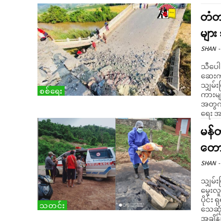
တံတာ
မျာ
SHAN
-
သီပေါ-
ဆေးကု
သျှမ်း
စစ်ရေး
ကားမျ
အတွက်
ရေး အ
မန်တ
တော
SHAN
-
သျှမ်း
မွေးလ
ပိုင်
သတင်း
သေဆုံးသွာ
အချိန်ခ