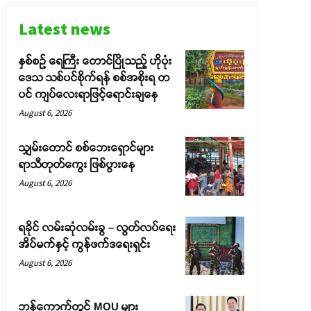
Latest news
နှစ်စဉ် ရေကြီး တောင်ပြိုသည့် ဟိုပုံး
ဒေသ သစ်ပင်စိုက်ရန် စစ်အစိုးရ တ
ပင် ကျပ်လေးရာဖြင့်ရောင်းချနေ
August 6, 2026
သျှမ်းတောင် စစ်ဘေးရှောင်များ
ရာသီတုတ်ကွေး ဖြစ်ပွားနေ
August 6, 2026
ရခိုင် လမ်းဆုံလမ်းခွ – လွတ်လပ်ရေး
အိပ်မက်နှင့် ကွန်ဖက်ဒရေးရှင်း
August 6, 2026
ဘန်ကောက်တွင် MOU များ