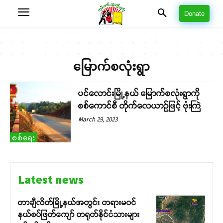
Donate
မြောက်စလုံးရွာ
ပင်လောင်းမြို့နယ် မြောက်စလုံးရွာကို
စစ်ကောင်စီ တိုက်လေယာဉ်ဖြင့် ဗုံးကြဲ
March 29, 2023
စစ်ရေး
Latest news
တာချီလိတ်မြို့နယ်အတွင်း တရားမဝင်
နယ်စပ်ဖြတ်ကျော် တရုတ်နိုင်ငံသားများ