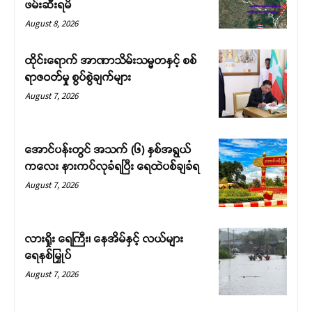
ဖမ်းဆီးရမိ
August 8, 2026
ထိုင်းရောက် အာဏာသိမ်းသမ္မတနှင့် စစ်
ရာဇဝတ်မှု စွပ်စွဲချက်များ
August 7, 2026
အောင်ပန်းတွင် အသက် (၆) နှစ်အရွယ်
ကလေး နားကပ်လုခံရပြီး ရေထဲပစ်ချခံရ
August 7, 2026
လားရှိုး ရေကြီး၊ နေအိမ်နှင့် လယ်များ
ရေနစ်မြှုပ်
August 7, 2026