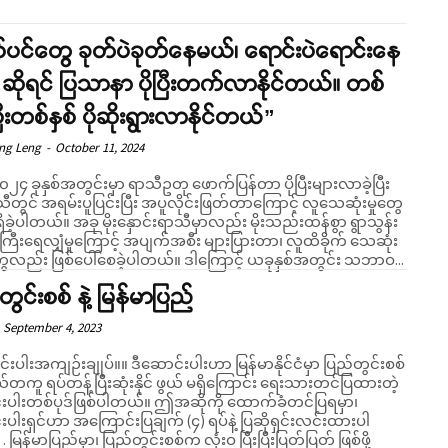
ပင်တွေ ခုတ်ပဲခုတ်နေမယ်၊ ရောင်းပဲရောင်းနေ
ဆိုရင် ပြသာနာ ပိုပြီးတက်လာနိုင်တယ်။ တစ်
ပြီးတစ်နှစ် ပိုဆိုးရွားလာနိုင်တယ်”
eng Leng
-
October 11, 2024
၂၄ ခုနှစ်အတွင်းမှာ ရာသီဥတု ဖောက်ပြန်တာ ပိုပြီးများလာခဲ့ပြီး
Support SHAN
ီတွင် အရမ်းပူပြင်းပြီး အပူလိုင်းဖြတ်တာကြောင့် လူသေဆုံးမှုတွေ
ိခဲ့ပါတယ်။ အခု မိုးနှောင်းရာသီမှာလည်း မိုးသည်းထန်စွာ ရွာသွန်း
ေကြီးရေလျှံမှုကြောင့် အပျက်အစီး များပြားတာ၊ လူထိခိုက် သေဆုံး
လည်း ဖြစ်ပေါ်စေခဲ့ပါတယ်။ ဒါကြောင့် ယခုနှစ်အတွင်း သဘာဝ...
Your support keeps our voice strong. Join us today and help create
a future where every story is heard, every voice counts, and justice
တွင်းစစ် နဲ့ မြန်မာပြည်
can thrive.
September 4, 2023
်းပါးအကျဉ်းချုပ်။။ ဒီဆောင်းပါးဟာ မြန်မာနိုင်ငံမှာ ပြည်တွင်းစစ်
Donate Now
တကူ ရပ်တန့်ပြီးဆုံးနိုင် ဖွယ် မရှိကြောင်း ရေးသားတင်ပြထားတဲ့
းပါးတစ်ပုဒ်ဖြစ်ပါတယ်။ ဤအဆိုကို ထောက်ခံတင်ပြရမှာ၊
ပါးရှင်ဟာ အကြောင်းပြချက် (၄) ရပ်နဲ့ ပြဆိုရှင်းလင်းထားပါ
စ်ဖို့