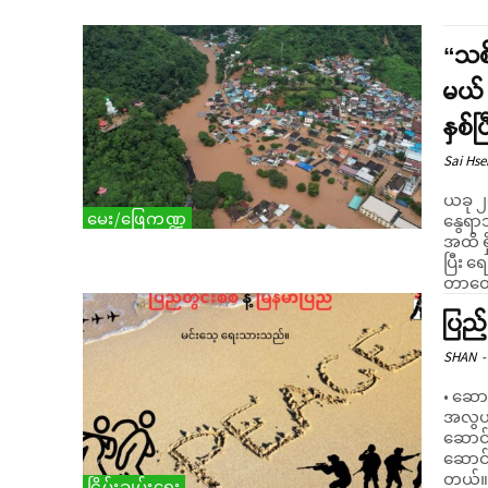
“သစ်
မယ် 
နှစ်
Sai Hs
ယခု ၂၀
မေး/ဖြေကဏ္ဍ
နွေရာသ
အထိ ရှ
ပြီး ရ
တာတွေ
ပြည်
SHAN
-
• ဆောင
အလွယ်
ဆောင်
ဆောင်း
တယ်။ . မြန်မာပြည်မှာ၊ ပြည်တွင်းစစ်က လုံးဝ ပြီးပြီးပြတ်ပြတ် ဖြ
ငြိမ်းချမ်းရေး