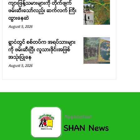
ကျားဖြန့်သမားများကို တိုက်ဖျက်
ဖမ်းဆီးသော်လည်း ဆက်လက် ကြီး
ထွားနေဆဲ
August 5, 2026
ရွာငံတွင် စစ်တပ်က အရပ်သားများ
ကို ဖမ်းဆီးပြီး လူသားဒိုင်းအဖြစ်
အသုံးပြုနေ
August 5, 2026