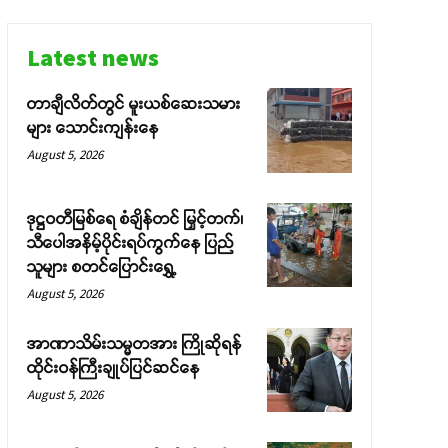
Latest news
တာချီလိတ်တွင် မူးယစ်ဆေးသမား
များ သောင်းကျန်းနေ
August 5, 2026
ဒုဋ္ဌဝတီမြစ်ရေ စံချိန်တင် မြှင့်တက်၊
သီပေါအနိမ့်ပိုင်းရပ်ကွက်နေ ပြည်
သူများ စတင်ပြောင်းရွှေ့
August 5, 2026
အာဏာသိမ်းသမ္မတအား ကြိုဆိုရန်
ထိုင်းဝန်ကြီးချုပ်ပြင်ဆင်နေ
August 5, 2026