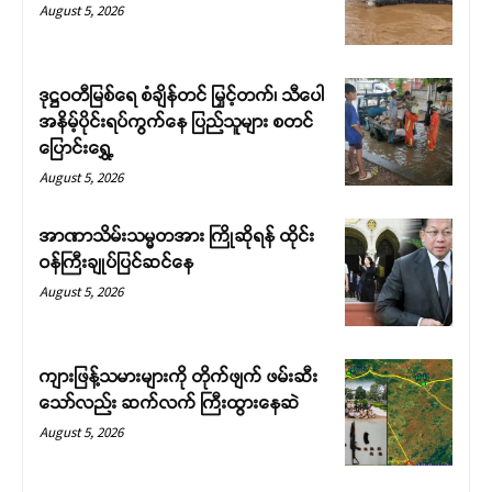
August 5, 2026
ဒုဋ္ဌဝတီမြစ်ရေ စံချိန်တင် မြှင့်တက်၊ သီပေါ
အနိမ့်ပိုင်းရပ်ကွက်နေ ပြည်သူများ စတင်
ပြောင်းရွှေ့
August 5, 2026
Support SHAN
အာဏာသိမ်းသမ္မတအား ကြိုဆိုရန် ထိုင်း
ဝန်ကြီးချုပ်ပြင်ဆင်နေ
Your support keeps our voice
August 5, 2026
strong. Join us today and help
create a future where every story is
heard, every voice counts, and
ကျားဖြန့်သမားများကို တိုက်ဖျက် ဖမ်းဆီး
justice can thrive.
သော်လည်း ဆက်လက် ကြီးထွားနေဆဲ
August 5, 2026
Donate Now