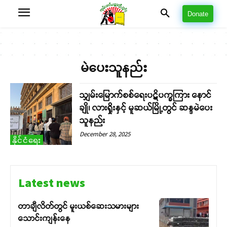
Donate
မဲပေးသူနည်း
သျှမ်းမြောက်စစ်ရေးပဋိပက္ခကြား နောင်
ချို၊ လားရှိုးနှင့် မူဆယ်မြို့တွင် ဆန္ဒမဲပေး
သူနည်း
December 28, 2025
နိုင်ငံရေး
Latest news
တာချီလိတ်တွင် မူးယစ်ဆေးသမားများ
သောင်းကျန်းနေ