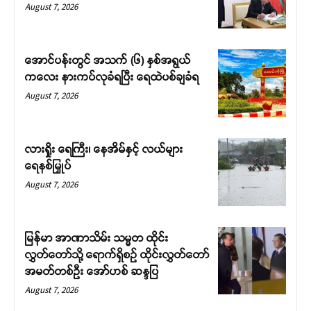
August 7, 2026
အောင်ပန်းတွင် အသက် (၆) နှစ်အရွယ်
ကလေး နားကပ်လုခံရပြီး ရေထဲပစ်ချခံရ
August 7, 2026
လားရှိုး ရေကြီး၊ နေအိမ်နှင့် လယ်များ
ရေနစ်မြှုပ်
August 7, 2026
မြန်မာ အာဏာသိမ်း သမ္မတ ထိုင်း
လွှတ်တော်သို့ ရောက်ရှိစဉ် ထိုင်းလွှတ်တော်
အမတ်တစ်ဦး အော်ဟစ် ဆန္ဒပြ
August 7, 2026