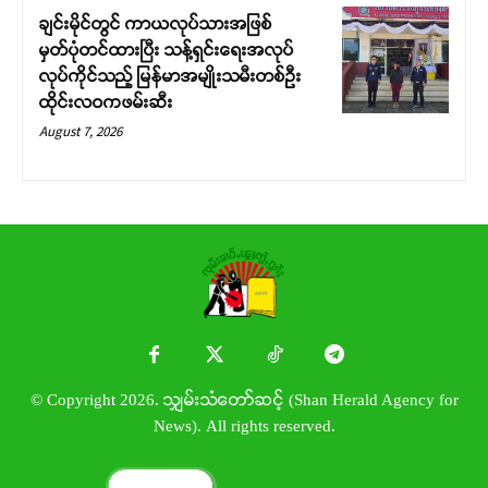
ချင်းမိုင်တွင် ကာယလုပ်သားအဖြစ်
မှတ်ပုံတင်ထားပြီး သန့်ရှင်းရေးအလုပ်
လုပ်ကိုင်သည့် မြန်မာအမျိုးသမီးတစ်ဦး
ထိုင်းလဝကဖမ်းဆီး
August 7, 2026
© Copyright 2026. သျှမ်းသံတော်ဆင့် (Shan Herald Agency for
News). All rights reserved.