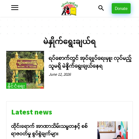
Donate
မဲနှိုက်ရွေးချယ်ရ
ရပ်စောက်တွင် အုပ်ချုပ်ရေးမှူး လုပ်မည့်
သူမရှိ မဲနှိုက်ရွေးချယ်နေရ
June 12, 2026
နိုင်ငံရေး
Latest news
ထိုင်းရောက် အာဏာသိမ်းသမ္မတနှင့် စစ်
ရာဇဝတ်မှု စွပ်စွဲချက်များ