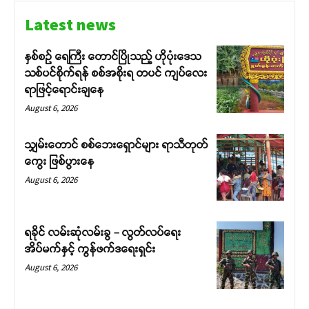
Latest news
နှစ်စဉ် ရေကြီး တောင်ပြိုသည့် ဟိုပုံးဒေသ
သစ်ပင်စိုက်ရန် စစ်အစိုးရ တပင် ကျပ်လေး
ရာဖြင့်ရောင်းချနေ
August 6, 2026
သျှမ်းတောင် စစ်ဘေးရှောင်များ ရာသီတုတ်
ကွေး ဖြစ်ပွားနေ
August 6, 2026
ရခိုင် လမ်းဆုံလမ်းခွ – လွတ်လပ်ရေး
အိပ်မက်နှင့် ကွန်ဖက်ဒရေးရှင်း
August 6, 2026