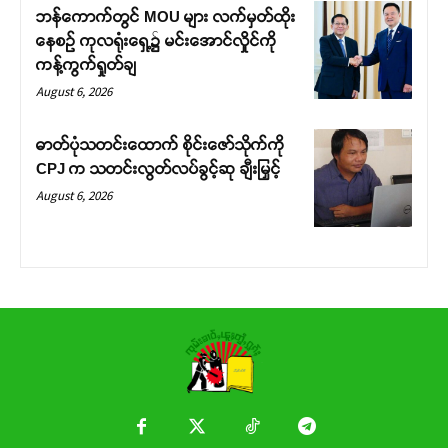
ဘန်ကောက်တွင် MOU များ လက်မှတ်ထိုး
နေစဉ် ကုလရုံးရှေ့၌ မင်းအောင်လှိုင်ကို
ကန့်ကွက်ရှုတ်ချ
August 6, 2026
ဓာတ်ပုံသတင်းထောက် စိုင်းဇော်သိုက်ကို
CPJ က သတင်းလွတ်လပ်ခွင့်ဆု ချီးမြှင့်
August 6, 2026