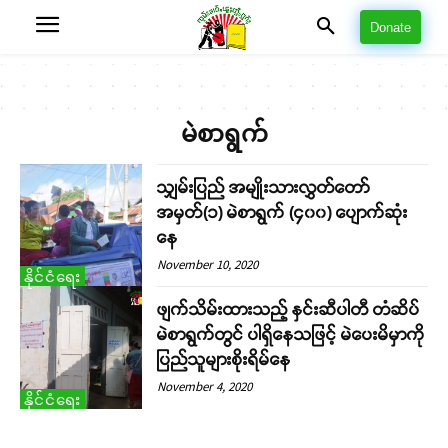
Donate
မဲစာရွက်
သျှမ်းပြည် အမျိုးသားလွှတ်တော်
အမှတ်(၁) မဲစာရွက် (၄၀၀) ပျောက်ဆုံး
နေ
November 10, 2020
နိုင်ငံရေး
ဖျက်သိမ်းထားသည့် နှင်းဆီပါတီ တံဆိပ်
မဲစာရွက်တွင် ပါရှိနေသဖြင့် မဲပေးမိမှာကို
ပြည်သူများစိုးရိမ်နေ
November 4, 2020
နိုင်ငံရေး