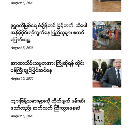
August 5, 2026
ဒုဋ္ဌဝတီမြစ်ရေ စံချိန်တင် မြှင့်တက်၊ သီပေါ
အနိမ့်ပိုင်းရပ်ကွက်နေ ပြည်သူများ စတင်
ပြောင်းရွှေ့
August 5, 2026
Support SHAN
အာဏာသိမ်းသမ္မတအား ကြိုဆိုရန် ထိုင်း
ဝန်ကြီးချုပ်ပြင်ဆင်နေ
Your support keeps our voice
August 5, 2026
strong. Join us today and help
create a future where every story is
heard, every voice counts, and
ကျားဖြန့်သမားများကို တိုက်ဖျက် ဖမ်းဆီး
justice can thrive.
သော်လည်း ဆက်လက် ကြီးထွားနေဆဲ
August 5, 2026
Donate Now