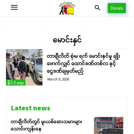
Donate
မောင်းနှင်
တာချီလိတ် စုံ၊မ ရက် မောင်းနှင်မှု ချိုး
ဖောက်လျှင် ထောင်ဒဏ်တစ်လ နှင့်
ငွေဒဏ်ချမှတ်မည်
March 9, 2026
နိုင်ငံရေး
Latest news
တာချီလိတ်တွင် မူးယစ်ဆေးသမားများ
သောင်းကျန်းနေ