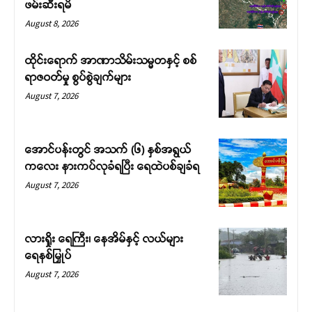
ဖမ်းဆီးရမိ
August 8, 2026
ထိုင်းရောက် အာဏာသိမ်းသမ္မတနှင့် စစ်
ရာဇဝတ်မှု စွပ်စွဲချက်များ
August 7, 2026
အောင်ပန်းတွင် အသက် (၆) နှစ်အရွယ်
ကလေး နားကပ်လုခံရပြီး ရေထဲပစ်ချခံရ
August 7, 2026
လားရှိုး ရေကြီး၊ နေအိမ်နှင့် လယ်များ
ရေနစ်မြှုပ်
August 7, 2026