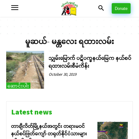
Donate
မူဆယ်- မန္တလေး ရထားလမ်း
သျှမ်းမြောက် ပဋိပက္ခနယ်မြေက နယ်စပ်
ရထားလမ်းစီမံကိန်း
October 30, 2019
ဆောင်းပါး
Latest news
တာချီလိတ်မြို့နယ်အတွင်း တရားမဝင်
နယ်စပ်ဖြတ်ကျော် တရုတ်နိုင်ငံသားများ