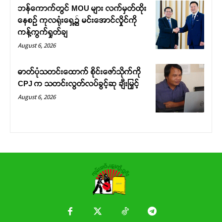
ဘန်ကောက်တွင် MOU များ လက်မှတ်ထိုး
နေစဉ် ကုလရုံးရှေ့၌ မင်းအောင်လှိုင်ကို
ကန့်ကွက်ရှုတ်ချ
August 6, 2026
ဓာတ်ပုံသတင်းထောက် စိုင်းဇော်သိုက်ကို
CPJ က သတင်းလွတ်လပ်ခွင့်ဆု ချီးမြှင့်
August 6, 2026