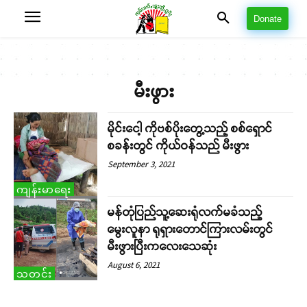
Donate
မီးဖွား
မိုင်းငေါ့ ကိုဗစ်ပိုးတွေ့သည့် စစ်ရှောင်
စခန်းတွင် ကိုယ်ဝန်သည် မီးဖွား
September 3, 2021
ကျန်းမာရေး
မန်တုံပြည်သူ့ဆေးရုံလက်မခံသည့်
မွေးလူနာ ရုရှားတောင်ကြားလမ်းတွင်
မီးဖွားပြီးကလေးသေဆုံး
August 6, 2021
သတင်း