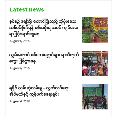
Latest news
နှစ်စဉ် ရေကြီး တောင်ပြိုသည့် ဟိုပုံးဒေသ
သစ်ပင်စိုက်ရန် စစ်အစိုးရ တပင် ကျပ်လေး
ရာဖြင့်ရောင်းချနေ
August 6, 2026
သျှမ်းတောင် စစ်ဘေးရှောင်များ ရာသီတုတ်
ကွေး ဖြစ်ပွားနေ
August 6, 2026
ရခိုင် လမ်းဆုံလမ်းခွ – လွတ်လပ်ရေး
အိပ်မက်နှင့် ကွန်ဖက်ဒရေးရှင်း
August 6, 2026