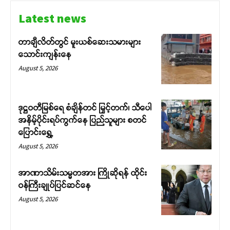
Latest news
တာချီလိတ်တွင် မူးယစ်ဆေးသမားများ
သောင်းကျန်းနေ
August 5, 2026
ဒုဋ္ဌဝတီမြစ်ရေ စံချိန်တင် မြှင့်တက်၊ သီပေါ
အနိမ့်ပိုင်းရပ်ကွက်နေ ပြည်သူများ စတင်
ပြောင်းရွှေ့
Support SHAN
August 5, 2026
Your support keeps our voice
အာဏာသိမ်းသမ္မတအား ကြိုဆိုရန် ထိုင်း
strong. Join us today and help
ဝန်ကြီးချုပ်ပြင်ဆင်နေ
create a future where every story is
August 5, 2026
heard, every voice counts, and
justice can thrive.