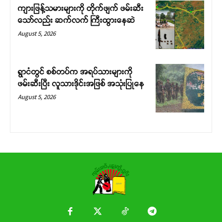
ကျားဖြန့်သမားများကို တိုက်ဖျက် ဖမ်းဆီး
Donate Now
သော်လည်း ဆက်လက် ကြီးထွားနေဆဲ
August 5, 2026
ရွာငံတွင် စစ်တပ်က အရပ်သားများကို
ဖမ်းဆီးပြီး လူသားဒိုင်းအဖြစ် အသုံးပြုနေ
August 5, 2026