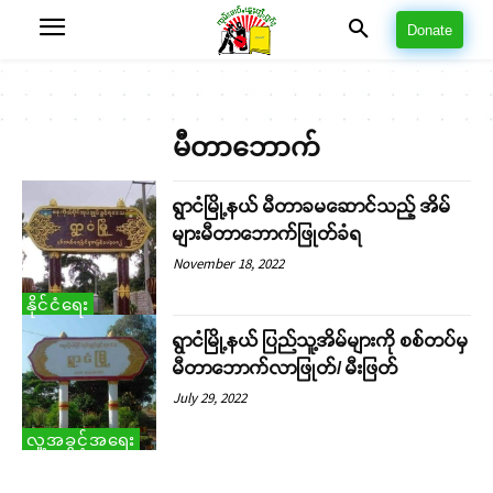
Donate
မီတာဘောက်
ရွာငံမြို့နယ် မီတာခမဆောင်သည့် အိမ်
များမီတာဘောက်ဖြုတ်ခံရ
November 18, 2022
နိုင်ငံရေး
ရွာငံမြို့နယ် ပြည်သူ့အိမ်များကို စစ်တပ်မှ
မီတာဘောက်လာဖြုတ်/ မီးဖြတ်
July 29, 2022
လူ့အခွင့်အရေး