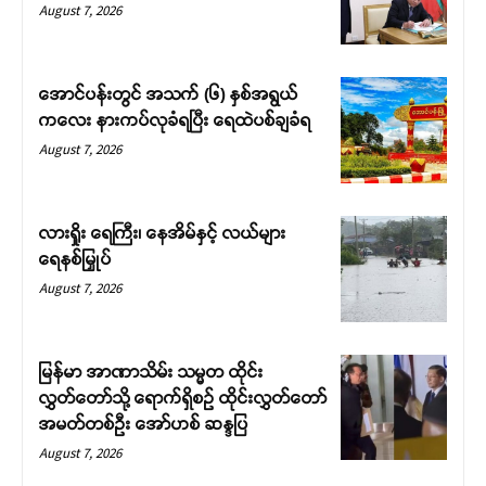
August 7, 2026
အောင်ပန်းတွင် အသက် (၆) နှစ်အရွယ်
ကလေး နားကပ်လုခံရပြီး ရေထဲပစ်ချခံရ
August 7, 2026
လားရှိုး ရေကြီး၊ နေအိမ်နှင့် လယ်များ
ရေနစ်မြှုပ်
August 7, 2026
မြန်မာ အာဏာသိမ်း သမ္မတ ထိုင်း
လွှတ်တော်သို့ ရောက်ရှိစဉ် ထိုင်းလွှတ်တော်
အမတ်တစ်ဦး အော်ဟစ် ဆန္ဒပြ
August 7, 2026