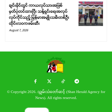
ချင်းမိုင်တွင် ကာယလုပ်သားအဖြစ်
မှတ်ပုံတင်ထားပြီး သန့်ရှင်းရေးအလုပ်
လုပ်ကိုင်သည့် မြန်မာအမျိုးသမီးတစ်ဦး
ထိုင်းလဝကဖမ်းဆီး
August 7, 2026
© Copyright 2026. သျှမ်းသံတော်ဆင့် (Shan Herald Agency for
News). All rights reserved.