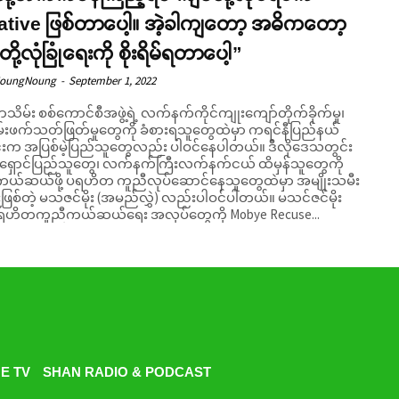
ative ဖြစ်တာပေါ့။ အဲ့ခါကျတော့ အဓိကတော့
ို့လုံခြုံရေးကို စိုးရိမ်ရတာပေါ့”
NoungNoung
-
September 1, 2022
ိမ်း စစ်ကောင်စီအဖွဲ့ရဲ့ လက်နက်ကိုင်ကျုးကျော်တိုက်ခိုက်မှု၊
းဖက်သတ်ဖြတ်မှုတွေကို ခံစားရသူတွေထဲမှာ ကရင်နီပြည်နယ်
းက အပြစ်မဲ့ပြည်သူတွေလည်း ပါဝင်နေပါတယ်။ ဒီလိုဒေသတွင်း
ရှောင်ပြည်သူတွေ၊ လက်နက်ကြီးလက်နက်ငယ် ထိမှန်သူတွေကို
ယ်ဆယ်ဖို့ ပရဟိတ ကူညီလုပ်ဆောင်နေသူတွေထဲမှာ အမျိုးသမီး
ြစ်တဲ့ မသဇင်မိုး (အမည်လွှဲ) လည်းပါဝင်ပါတယ်။ မသင်ဇင်မိုး
ရဟိတကူညီကယ်ဆယ်ရေး အလုပ်တွေကို Mobye Recuse...
E TV
SHAN RADIO & PODCAST