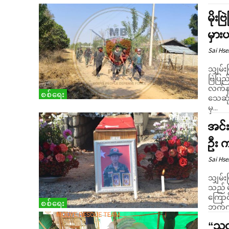
မိုး
မှား
Sai Hs
သျှမ်းပ
ဗြဲပြည
လက်နက
စစ်ရေး
သေဆုံးခဲ့ကြောင
မှ...
အင်း
ဦး က
Sai Hs
သျှမ်း
သည် မ
ကြောင်း သိရသည်။ ပြီ
စစ်ရေး
ဘက်ကမ်
“သူ