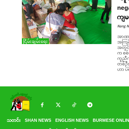
neg
ကျမတ
Nang 
အာဏာသ
ငြိမ်းချမ်းရေး
အကြမ်
အတွင်
က စစ်
ကူညီက
တစ်ဉီးဖ
ဟာ ပ
သတင်း
SHAN NEWS
ENGLISH NEWS
BURMESE ONLIN