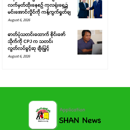
လက်မှတ်ထိုးနေစဉ် ကုလရုံးရှေ့၌
မင်းအောင်လှိုင်ကို ကန့်ကွက်ရှုတ်ချ
August 6, 2026
ဓာတ်ပုံသတင်းထောက် စိုင်းဇော်
သိုက်ကို CPJ က သတင်း
လွတ်လပ်ခွင့်ဆု ချီးမြှင့်
August 6, 2026