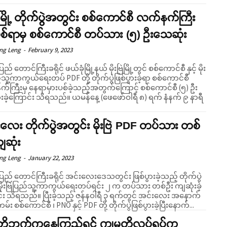
ဗြဲမြို့ တိုက်ပွဲအတွင်း စစ်ကောင်စီ လက်နက်ကြီး
ပစ်ရာမှ စစ်ကောင်စီ တပ်သား (၅) ဦးသေဆုံး
eng Leng
-
February 9, 2023
ြည် တောင်ကြီးခရိုင် ဖယ်ခုံမြို့နယ် မိုးဗြဲမြို့တွင် စစ်ကောင်စီ နှင့် မိုး
်သူ့ကာကွယ်ရေးတပ် PDF တို့ တိုက်ပွဲဖြစ်ပွားခဲ့ရာ စစ်ကောင်စီ
်ကြီးမှ နေရာမှားပစ်ခဲ့သည့်အတွက်ကြောင့် စစ်ကောင်စီ (၅) ဦး
်း သိရသည်။ ယမန်နေ့ (ဖေဖော်ဝါရီ ၈) ရက် နံနက် ၉ နာရီ
လေး တိုက်ပွဲအတွင်း မိုးဗြဲ PDF တပ်သား တစ်
ျဆုံး
eng Leng
-
January 22, 2023
ပြည် တောင်ကြီးခရိုင် အင်းလေးဒေသတွင်း ဖြစ်ပွားခဲ့သည့် တိုက်ပွဲ
ိုးဗြဲပြည်သူ့ကာကွယ်ရေးတပ်ရင်း ၂ က တပ်သား တစ်ဦး ကျဆုံးခဲ့
းခဲ့သည့် ဇန်နဝါရီ ၃ ရက်တွင် အင်းလေး အနောက်
း စစ်ကောင်စီ ၊ PNO နှင့် PDF တို့ တိုက်ပွဲဖြစ်ပွားခဲ့ပြီးနောက်...
တို့ဘက်ကနေကြည့်ရင် ကျမတို့လုပ်ရပ်က