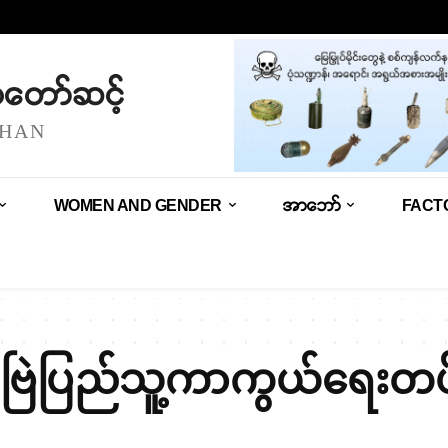
သံတော်ဆင့်
SHAN
WOMEN AND GENDER
အာဘော်
FACT
ုးဗြဲပြည်သူ့ကာကွယ်ရေးတပ်ဖ