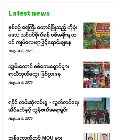
Latest news
နှစ်စဉ် ရေကြီး တောင်ပြိုသည့် ဟိုပုံး
ဒေသ သစ်ပင်စိုက်ရန် စစ်အစိုးရ တ
ပင် ကျပ်လေးရာဖြင့်ရောင်းချနေ
August 6, 2026
သျှမ်းတောင် စစ်ဘေးရှောင်များ
ရာသီတုတ်ကွေး ဖြစ်ပွားနေ
August 6, 2026
ရခိုင် လမ်းဆုံလမ်းခွ – လွတ်လပ်ရေး
အိပ်မက်နှင့် ကွန်ဖက်ဒရေးရှင်း
August 6, 2026
ဘန်ကောက်တွင် MOU များ