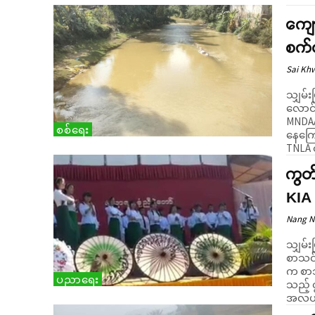
ကျော
စက်ယ
Sai Kh
သျှမ်း
လောင်
MNDAA 
စစ်ရေး
နေကြောင်း စုံစ
TNLA ထ
ကွတ်
KIA 
Nang 
သျှမ်း
စာသင်
က စာသင
ပညာရေး
သည့် ဇ
အလယ်တ