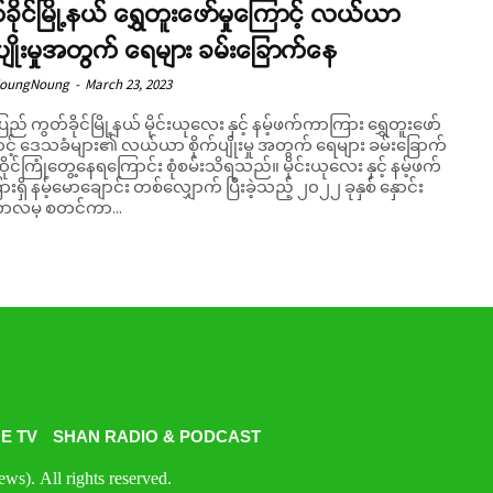
ခိုင်မြို့နယ် ရွှေတူးဖော်မှုကြောင့် လယ်ယာ
်ပျိုးမှုအတွက် ရေများ ခမ်းခြောက်နေ
NoungNoung
-
March 23, 2023
ပြည် ကွတ်ခိုင်မြို့နယ် မိုင်းယုလေး နှင့် နမ့်ဖက်ကာကြား ရွှေတူးဖော်
ောင့် ဒေသခံများ၏ လယ်ယာ စိုက်ပျိုးမှု အတွက် ရေများ ခမ်းခြောက်
ုင်ကြုံတွေ့နေရကြောင်း စုံစမ်းသိရသည်။ မိုင်းယုလေး နှင့် နမ့်ဖက်
ရှိ နမ့်မောချောင်း တစ်လျှောက် ပြီးခဲ့သည့် ၂၀၂၂ ခုနှစ် နှောင်း
း ကာလမှ စတင်ကာ...
E TV
SHAN RADIO & PODCAST
s). All rights reserved.