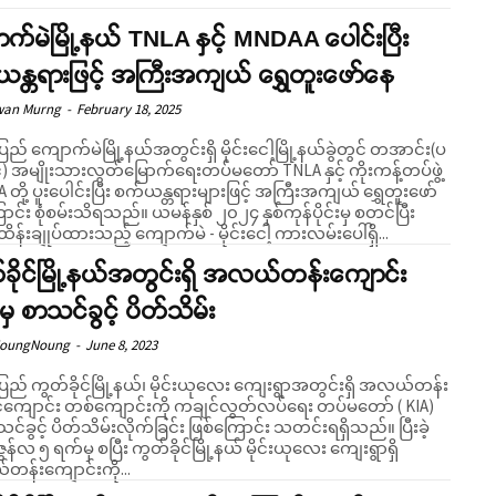
က်မဲမြို့နယ် TNLA နှင့် MNDAA ပေါင်းပြီး
န္တရားဖြင့် အကြီးအကျယ် ရွှေတူးဖော်နေ
wan Murng
-
February 18, 2025
ပြည် ကျောက်မဲမြို့နယ်အတွင်းရှိ မိုင်းငေါ့မြို့နယ်ခွဲတွင် တအာင်း(ပ
) အမျိုးသားလွတ်မြောက်ရေးတပ်မတော် TNLA နှင့် ကိုးကန့်တပ်ဖွဲ့
တို့ ပူးပေါင်းပြီး စက်ယန္တရားများဖြင့် အကြီးအကျယ် ရွှေတူးဖော်
မ်းသိရသည်။ ယမန်နှစ် ၂၀၂၄ နှစ်ကုန်ပိုင်းမှ စတင်ပြီး
ိန်းချုပ်ထားသည့် ကျောက်မဲ - မိုင်းငေါ့ ကားလမ်းပေါ်ရှိ...
ခိုင်မြို့နယ်အတွင်းရှိ အလယ်တန်းကျောင်း
မှ စာသင်ခွင့် ပိတ်သိမ်း
NoungNoung
-
June 8, 2023
ပြည် ကွတ်ခိုင်မြို့နယ်၊ မိုင်းယုလေး ကျေးရွာအတွင်းရှိ အလယ်တန်း
ကျောင်း တစ်ကျောင်းကို ကချင်လွတ်လပ်ရေး တပ်မတော် ( KIA)
်ခွင့် ပိတ်သိမ်းလိုက်ခြင်း ဖြစ်ကြောင်း သတင်းရရှိသည်။ ပြီးခဲ့
ွန်လ ၅ ရက်မှ စပြီး ကွတ်ခိုင်မြို့နယ် မိုင်းယုလေး ကျေးရွာရှိ
န်းကျောင်းကို...