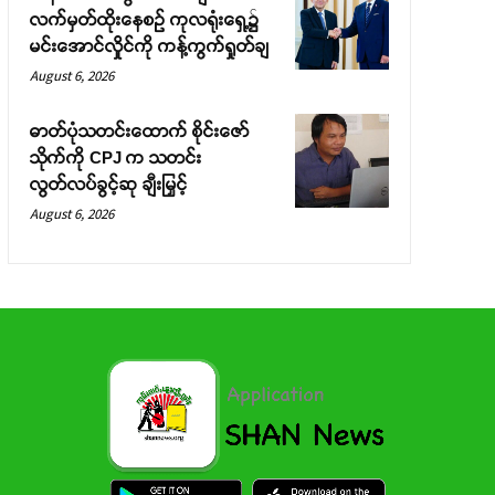
လက်မှတ်ထိုးနေစဉ် ကုလရုံးရှေ့၌
မင်းအောင်လှိုင်ကို ကန့်ကွက်ရှုတ်ချ
August 6, 2026
ဓာတ်ပုံသတင်းထောက် စိုင်းဇော်
သိုက်ကို CPJ က သတင်း
လွတ်လပ်ခွင့်ဆု ချီးမြှင့်
August 6, 2026