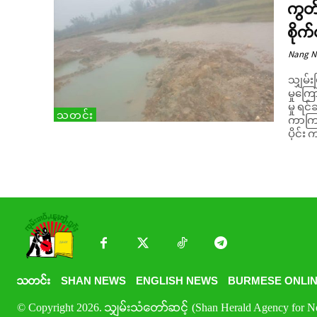
ကွတ်
စိုက
Nang 
သျှမ်း
မှုကြ
မှု ရင်ဆိ
သတင်း
ကာကြား
ပိုင်
သတင်း
SHAN NEWS
ENGLISH NEWS
BURMESE ONLIN
© Copyright 2026. သျှမ်းသံတော်ဆင့် (Shan Herald Agency for New