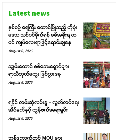
Latest news
နှစ်စဉ် ရေကြီး တောင်ပြိုသည့် ဟိုပုံး
ဒေသ သစ်ပင်စိုက်ရန် စစ်အစိုးရ တ
ပင် ကျပ်လေးရာဖြင့်ရောင်းချနေ
August 6, 2026
သျှမ်းတောင် စစ်ဘေးရှောင်များ
ရာသီတုတ်ကွေး ဖြစ်ပွားနေ
August 6, 2026
ရခိုင် လမ်းဆုံလမ်းခွ – လွတ်လပ်ရေး
အိပ်မက်နှင့် ကွန်ဖက်ဒရေးရှင်း
August 6, 2026
ဘန်ကောက်တွင် MOU များ