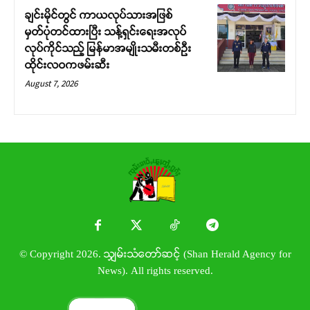
ချင်းမိုင်တွင် ကာယလုပ်သားအဖြစ်
မှတ်ပုံတင်ထားပြီး သန့်ရှင်းရေးအလုပ်
လုပ်ကိုင်သည့် မြန်မာအမျိုးသမီးတစ်ဦး
ထိုင်းလဝကဖမ်းဆီး
August 7, 2026
© Copyright 2026. သျှမ်းသံတော်ဆင့် (Shan Herald Agency for
News). All rights reserved.