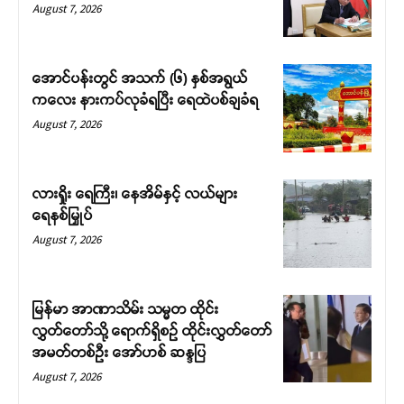
August 7, 2026
အောင်ပန်းတွင် အသက် (၆) နှစ်အရွယ်
ကလေး နားကပ်လုခံရပြီး ရေထဲပစ်ချခံရ
August 7, 2026
လားရှိုး ရေကြီး၊ နေအိမ်နှင့် လယ်များ
ရေနစ်မြှုပ်
August 7, 2026
မြန်မာ အာဏာသိမ်း သမ္မတ ထိုင်း
လွှတ်တော်သို့ ရောက်ရှိစဉ် ထိုင်းလွှတ်တော်
အမတ်တစ်ဦး အော်ဟစ် ဆန္ဒပြ
August 7, 2026