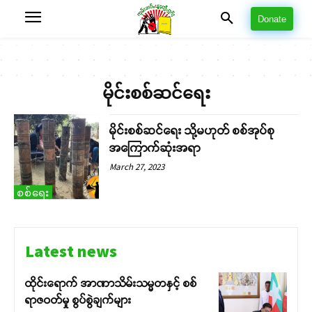
Donate
မိုင်းစစ်ဆင်ရေး
မိုင်းစစ်ဆင်ရေး သို့မဟုတ် စစ်အုပ်စု
အကြောက်ဆုံးအရာ
March 27, 2023
စစ်ရေး
Latest news
ထိုင်းရောက် အာဏာသိမ်းသမ္မတနှင့် စစ်
ရာဇဝတ်မှု စွပ်စွဲချက်များ