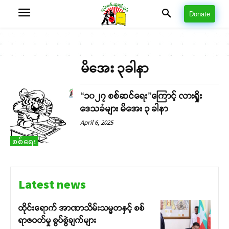
Donate
မိအေး ၃ခါနာ
“၁၀၂၇ စစ်ဆင်ရေး”ကြောင့် လားရှိုး
ဒေသခံများ မိအေး ၃ ခါနာ
April 6, 2025
စစ်ရေး
Latest news
ထိုင်းရောက် အာဏာသိမ်းသမ္မတနှင့် စစ်
ရာဇဝတ်မှု စွပ်စွဲချက်များ