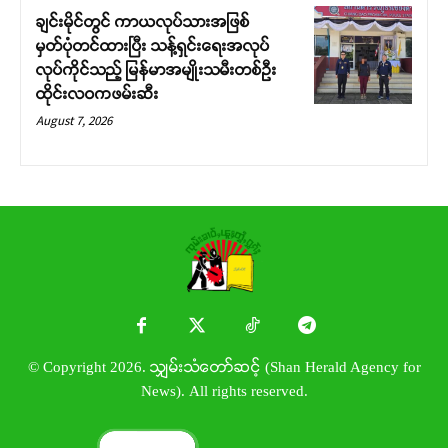
ချင်းမိုင်တွင် ကာယလုပ်သားအဖြစ်
မှတ်ပုံတင်ထားပြီး သန့်ရှင်းရေးအလုပ်
လုပ်ကိုင်သည့် မြန်မာအမျိုးသမီးတစ်ဦး
ထိုင်းလဝကဖမ်းဆီး
August 7, 2026
© Copyright 2026. သျှမ်းသံတော်ဆင့် (Shan Herald Agency for
News). All rights reserved.