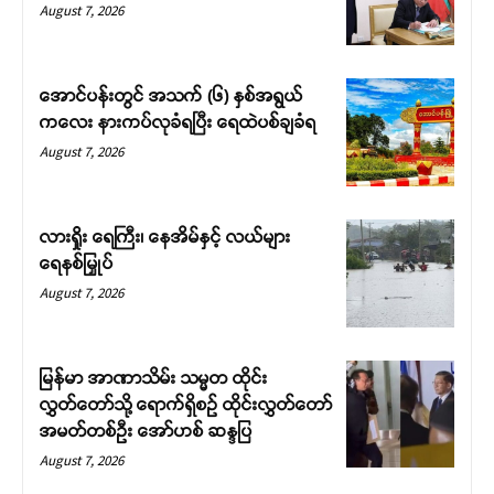
August 7, 2026
အောင်ပန်းတွင် အသက် (၆) နှစ်အရွယ်
ကလေး နားကပ်လုခံရပြီး ရေထဲပစ်ချခံရ
August 7, 2026
လားရှိုး ရေကြီး၊ နေအိမ်နှင့် လယ်များ
ရေနစ်မြှုပ်
August 7, 2026
မြန်မာ အာဏာသိမ်း သမ္မတ ထိုင်း
လွှတ်တော်သို့ ရောက်ရှိစဉ် ထိုင်းလွှတ်တော်
အမတ်တစ်ဦး အော်ဟစ် ဆန္ဒပြ
August 7, 2026