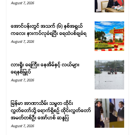
August 7, 2026
အောင်ပန်းတွင် အသက် (၆) နှစ်အရွယ်
ကလေး နားကပ်လုခံရပြီး ရေထဲပစ်ချခံရ
August 7, 2026
လားရှိုး ရေကြီး၊ နေအိမ်နှင့် လယ်များ
ရေနစ်မြှုပ်
August 7, 2026
မြန်မာ အာဏာသိမ်း သမ္မတ ထိုင်း
လွှတ်တော်သို့ ရောက်ရှိစဉ် ထိုင်းလွှတ်တော်
အမတ်တစ်ဦး အော်ဟစ် ဆန္ဒပြ
August 7, 2026