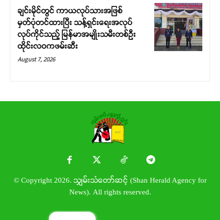
ချင်းမိုင်တွင် ကာယလုပ်သားအဖြစ်
မှတ်ပုံတင်ထားပြီး သန့်ရှင်းရေးအလုပ်
လုပ်ကိုင်သည့် မြန်မာအမျိုးသမီးတစ်ဦး
ထိုင်းလဝကဖမ်းဆီး
August 7, 2026
© Copyright 2026. သျှမ်းသံတော်ဆင့် (Shan Herald Agency for
News). All rights reserved.