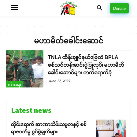
Donate
မဟာမိတ်ခေါင်းဆောင်
TNLA ထိန်းချုပ်နယ်မြေထဲ BPLA
စစ်သင်တန်းဆင်းပွဲပြုလုပ်၊ မဟာမိတ်
ခေါင်းဆောင်များ တက်ရောက်ခဲ့
June 22, 2025
စစ်ရေး
Latest news
ထိုင်းရောက် အာဏာသိမ်းသမ္မတနှင့် စစ်
ရာဇဝတ်မှု စွပ်စွဲချက်များ