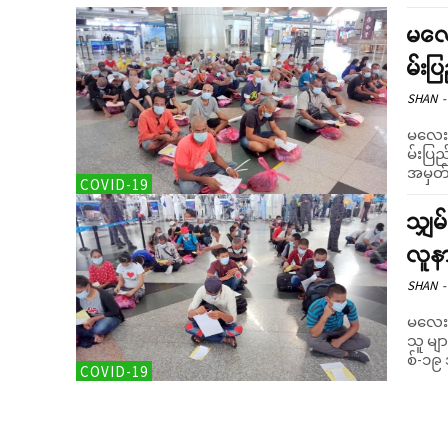
မလေး
မ်းပ
SHAN
-
မလေးရှ
မ်းပြည် 
အမှတ် 
COVID-19
သျှမ
လူနာ
SHAN
-
မလေးရှ
သူ မျာ
စ်-၁၉
COVID-19