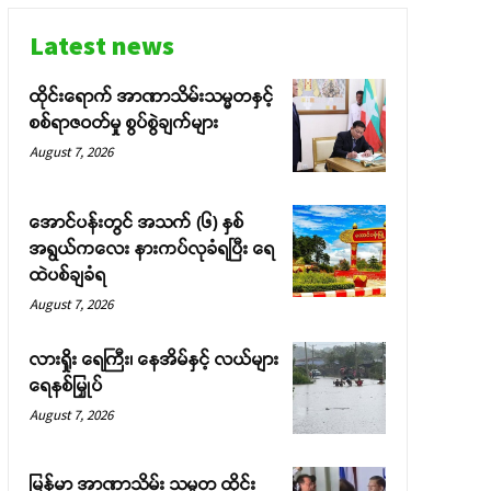
Latest news
ထိုင်းရောက် အာဏာသိမ်းသမ္မတနှင့်
စစ်ရာဇဝတ်မှု စွပ်စွဲချက်များ
August 7, 2026
အောင်ပန်းတွင် အသက် (၆) နှစ်
အရွယ်ကလေး နားကပ်လုခံရပြီး ရေ
ထဲပစ်ချခံရ
August 7, 2026
လားရှိုး ရေကြီး၊ နေအိမ်နှင့် လယ်များ
ရေနစ်မြှုပ်
August 7, 2026
မြန်မာ အာဏာသိမ်း သမ္မတ ထိုင်း