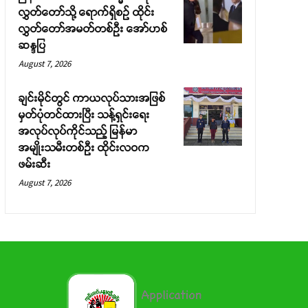
လွှတ်တော်သို့ ရောက်ရှိစဉ် ထိုင်း
လွှတ်တော်အမတ်တစ်ဦး အော်ဟစ်
ဆန္ဒပြ
August 7, 2026
ချင်းမိုင်တွင် ကာယလုပ်သားအဖြစ်
မှတ်ပုံတင်ထားပြီး သန့်ရှင်းရေး
အလုပ်လုပ်ကိုင်သည့် မြန်မာ
အမျိုးသမီးတစ်ဦး ထိုင်းလဝက
ဖမ်းဆီး
August 7, 2026