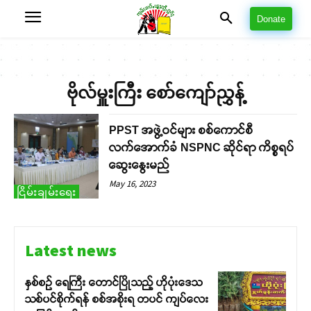
Donate
ဗိုလ်မှူးကြီး စော်ကျော်ညွှန့်
PPST အဖွဲ့ဝင်များ စစ်ကောင်စီ
လက်အောက်ခံ NSPNC ဆိုင်ရာ ကိစ္စရပ်
ဆွေးနွေးမည်
May 16, 2023
ငြိမ်းချမ်းရေး
Latest news
နှစ်စဉ် ရေကြီး တောင်ပြိုသည့် ဟိုပုံးဒေသ
သစ်ပင်စိုက်ရန် စစ်အစိုးရ တပင် ကျပ်လေး