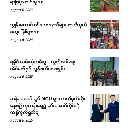
ရာဖြင့်ရောင်းချနေ
August 6, 2026
သျှမ်းတောင် စစ်ဘေးရှောင်များ ရာသီတုတ်
ကွေး ဖြစ်ပွားနေ
August 6, 2026
ရခိုင် လမ်းဆုံလမ်းခွ – လွတ်လပ်ရေး
အိပ်မက်နှင့် ကွန်ဖက်ဒရေးရှင်း
August 6, 2026
ဘန်ကောက်တွင် MOU များ လက်မှတ်ထိုး
နေစဉ် ကုလရုံးရှေ့၌ မင်းအောင်လှိုင်ကို
ကန့်ကွက်ရှုတ်ချ
August 6, 2026