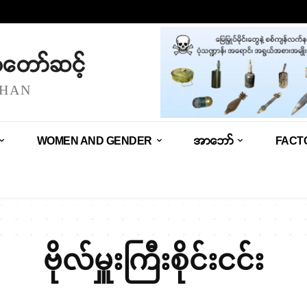
သံတော်ဆင့်
SHAN
WOMEN AND GENDER
အာဘော်
FACT
ဗိုလ်မှူးကြီးစိုင်းငင်း