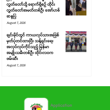
လွှတ်တော်သို့ ရောက်ရှိစဉ် ထိုင်း
လွှတ်တော်အမတ်တစ်ဦး အော်ဟစ်
ဆန္ဒပြ
August 7, 2026
ချင်းမိုင်တွင် ကာယလုပ်သားအဖြစ်
မှတ်ပုံတင်ထားပြီး သန့်ရှင်းရေး
အလုပ်လုပ်ကိုင်သည့် မြန်မာ
အမျိုးသမီးတစ်ဦး ထိုင်းလဝက
ဖမ်းဆီး
August 7, 2026