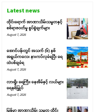
Latest news
ထိုင်းရောက် အာဏာသိမ်းသမ္မတနှင့်
စစ်ရာဇဝတ်မှု စွပ်စွဲချက်များ
August 7, 2026
အောင်ပန်းတွင် အသက် (၆) နှစ်
အရွယ်ကလေး နားကပ်လုခံရပြီး ရေ
ထဲပစ်ချခံရ
August 7, 2026
လားရှိုး ရေကြီး၊ နေအိမ်နှင့် လယ်များ
ရေနစ်မြှုပ်
August 7, 2026
မြန်မာ အာဏာသိမ်း သမ္မတ ထိုင်း