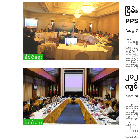
ငြိမ
PPS
Nang 
ငြိမ်း
ရေး လု
မိုင်မ
နိုင်ငံရေး
သည် အ
၂၀၂၀
ကျင်
Hom H
စက်တင
လက်နက်
ကိုယ်စ
နိုင်ငံရေး
ရေးအပ
ရပါတယ
ဆွေးန