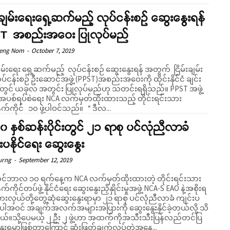
်းချမ်းရေးရှေ့ဆက်မည့် လုပ်ငန်းစဉ် ဆွေးနွေးရန်
T အစည်းအဝေး ပြုလုပ်မည်
Seng Nom
-
October 7, 2019
ချမ်းရေး ရှေ့ဆက်မည့် လုပ်ငန်းစဉ် ဆွေးနွေးရန် အတွက် ငြိမ်းချမ်း
ပ်ငန်းစဉ် ဦးဆောင်အဖွဲ့ (PPST)အစည်းအဝေးကို ထိုင်းနိုင်ငံ ချင်း
ြို့တွင် ယခုလ အတွင်း ပြုလုပ်မည်ဟု သတင်းရရှိသည်။ PPST အဖွဲ့
ပစ်ရပ်စဲရေး NCA လက်မှတ်ထိုးထားသည့် တိုင်းရင်းသား
လက်နက်ကိုင် ၁၀ ဖွဲ့ပါဝင်သည်။ “ ဒီလ...
 နှစ်ဆန်းပိုင်းတွင် ၂၁ ရာစု ပင်လုံညီလာခံ
းပနိုင်ရေး ဆွေးနွေး
urng
-
September 12, 2019
်ဘာလ ၁၀ ရက်နေ့က NCA လက်မှတ်ထိုးထားတဲ့ တိုင်းရင်းသား
ကိုင်တပ်ဖွဲ့ နိုင်ငံရေး ဆွေးနွေးညှိနှိုင်းမှုအဖွဲ့ NCA-S EAO နဲ့အစိုးရ
ားလှယ်တို့တွေ့ဆုံဆွေးနွေးရာမှာ ၂၁ ရာစု ပင်လုံညီလာခံ ကျင်းပ
ါအဝင် အချက်အလက်အများအပြားကို ဆွေးနွေးနိုင်ခဲ့တယ်လို့ သိ
်။သို့ပေမယ့် ၂ ဦး ၂ ဖွဲ့ဟာ အထက်ကိုအသီးသီးပြန်လည်တင်ပြ
ွေးရမှာဖြစ်တာကြောင့် ဆုံးဖြတ်ချက်လုပ်တဲ့အနေ...