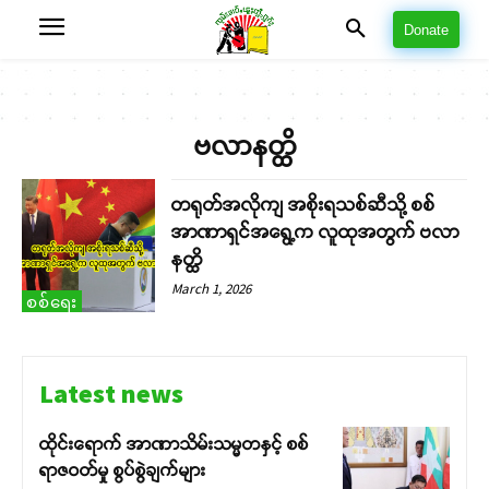
Donate
ဗလာနတ္ထိ
တရုတ်အလိုကျ အစိုးရသစ်ဆီသို့ စစ်
အာဏာရှင်အရွေ့က လူထုအတွက် ဗလာ
နတ္ထိ
March 1, 2026
စစ်ရေး
Latest news
ထိုင်းရောက် အာဏာသိမ်းသမ္မတနှင့် စစ်
ရာဇဝတ်မှု စွပ်စွဲချက်များ