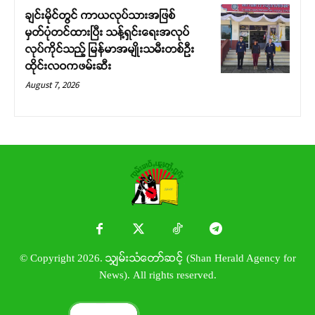
ချင်းမိုင်တွင် ကာယလုပ်သားအဖြစ်
မှတ်ပုံတင်ထားပြီး သန့်ရှင်းရေးအလုပ်
လုပ်ကိုင်သည့် မြန်မာအမျိုးသမီးတစ်ဦး
ထိုင်းလဝကဖမ်းဆီး
August 7, 2026
© Copyright 2026. သျှမ်းသံတော်ဆင့် (Shan Herald Agency for
News). All rights reserved.