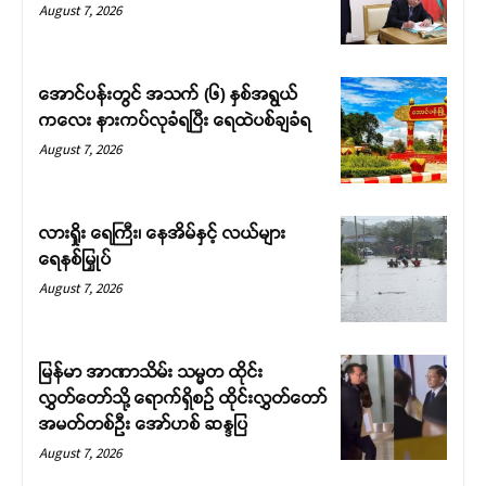
August 7, 2026
အောင်ပန်းတွင် အသက် (၆) နှစ်အရွယ်
ကလေး နားကပ်လုခံရပြီး ရေထဲပစ်ချခံရ
August 7, 2026
လားရှိုး ရေကြီး၊ နေအိမ်နှင့် လယ်များ
ရေနစ်မြှုပ်
August 7, 2026
မြန်မာ အာဏာသိမ်း သမ္မတ ထိုင်း
လွှတ်တော်သို့ ရောက်ရှိစဉ် ထိုင်းလွှတ်တော်
အမတ်တစ်ဦး အော်ဟစ် ဆန္ဒပြ
August 7, 2026