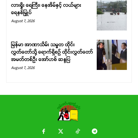
လားရှိုး ရေကြီး၊ နေအိမ်နှင့် လယ်များ
ရေနစ်မြှုပ်
August 7, 2026
မြန်မာ အာဏာသိမ်း သမ္မတ ထိုင်း
လွှတ်တော်သို့ ရောက်ရှိစဉ် ထိုင်းလွှတ်တော်
အမတ်တစ်ဦး အော်ဟစ် ဆန္ဒပြ
August 7, 2026