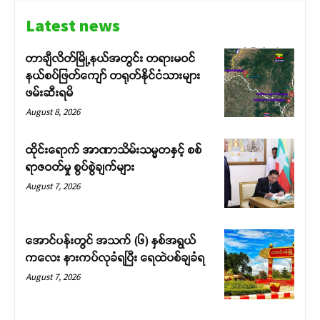
Latest news
တာချီလိတ်မြို့နယ်အတွင်း တရားမဝင်
နယ်စပ်ဖြတ်ကျော် တရုတ်နိုင်ငံသားများ
ဖမ်းဆီးရမိ
August 8, 2026
ထိုင်းရောက် အာဏာသိမ်းသမ္မတနှင့် စစ်
ရာဇဝတ်မှု စွပ်စွဲချက်များ
August 7, 2026
အောင်ပန်းတွင် အသက် (၆) နှစ်အရွယ်
ကလေး နားကပ်လုခံရပြီး ရေထဲပစ်ချခံရ
August 7, 2026