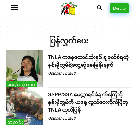
Donate
ပြန်လွှတ်ပေး
TNLA ကနေထောင်သုံးနှစ် ချမှတ်ခံရတဲ့
နန်းမိုဟွမ်နဲ့တွေ့ဆုံမေးမြန်းချက်
October 18, 2018
မေး/ဖြေကဏ္ဍ
SSPP/SSA မေတ္တာရပ်ခံချက်ကြောင့်
နန်းမိုဟွမ်ကို ယနေ့ လွတ်ပေးလိုက်ပြီဟု
TNLA ထုတ်ပြန်
October 15, 2018
သတင်း