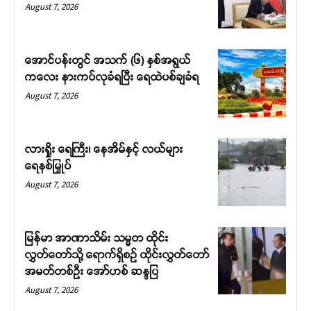
August 7, 2026
အောင်ပန်းတွင် အသက် (၆) နှစ်အရွယ်
ကလေး နားကပ်လုခံရပြီး ရေထဲပစ်ချခံရ
August 7, 2026
လားရှိုး ရေကြီး၊ နေအိမ်နှင့် လယ်များ
ရေနစ်မြှုပ်
August 7, 2026
မြန်မာ အာဏာသိမ်း သမ္မတ ထိုင်း
လွှတ်တော်သို့ ရောက်ရှိစဉ် ထိုင်းလွှတ်တော်
အမတ်တစ်ဦး အော်ဟစ် ဆန္ဒပြ
August 7, 2026