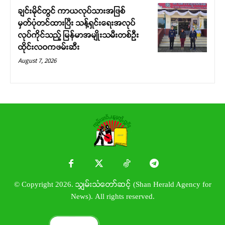
ချင်းမိုင်တွင် ကာယလုပ်သားအဖြစ်
မှတ်ပုံတင်ထားပြီး သန့်ရှင်းရေးအလုပ်
လုပ်ကိုင်သည့် မြန်မာအမျိုးသမီးတစ်ဦး
ထိုင်းလဝကဖမ်းဆီး
August 7, 2026
© Copyright 2026. သျှမ်းသံတော်ဆင့် (Shan Herald Agency for
News). All rights reserved.