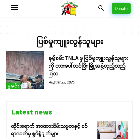
Donate
ပြစ်မှုကျူးလွန်သူများ
နမ့်ခမ်း TNLA မှ ပြစ်မှုကျူးလွန်သူများ
ကို ကားပေါ်တင်ပြီး မြို့အနှံ့လှည့်လည်
ပြသ
August 23, 2025
မှုခင်း
Latest news
ထိုင်းရောက် အာဏာသိမ်းသမ္မတနှင့် စစ်
ရာဇဝတ်မှု စွပ်စွဲချက်များ