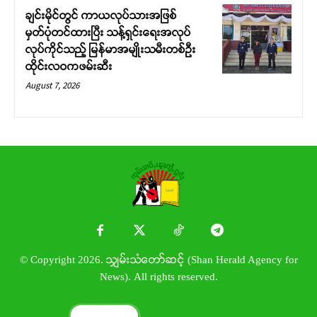
ချင်းမိုင်တွင် ကာယလုပ်သားအဖြစ်
မှတ်ပုံတင်ထားပြီး သန့်ရှင်းရေးအလုပ်
လုပ်ကိုင်သည့် မြန်မာအမျိုးသမီးတစ်ဦး
ထိုင်းလဝကဖမ်းဆီး
August 7, 2026
© Copyright 2026. သျှမ်းသံတော်ဆင့် (Shan Herald Agency for
News). All rights reserved.