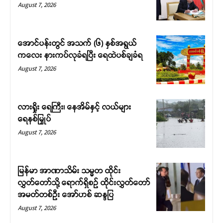
August 7, 2026
အောင်ပန်းတွင် အသက် (၆) နှစ်အရွယ်
ကလေး နားကပ်လုခံရပြီး ရေထဲပစ်ချခံရ
August 7, 2026
လားရှိုး ရေကြီး၊ နေအိမ်နှင့် လယ်များ
ရေနစ်မြှုပ်
August 7, 2026
မြန်မာ အာဏာသိမ်း သမ္မတ ထိုင်း
လွှတ်တော်သို့ ရောက်ရှိစဉ် ထိုင်းလွှတ်တော်
အမတ်တစ်ဦး အော်ဟစ် ဆန္ဒပြ
August 7, 2026