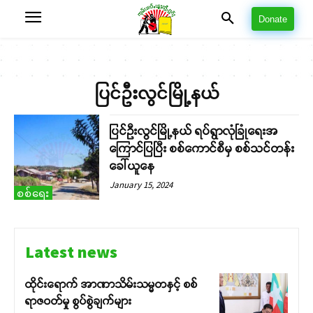
Donate
ပြင်ဦးလွင်မြို့နယ်
ပြင်ဦးလွင်မြို့နယ် ရပ်ရွာလုံခြုံရေးအ
ကြောင်ပြပြီး စစ်ကောင်စီမှ စစ်သင်တန်း
ခေါ်ယူနေ
January 15, 2024
စစ်ရေး
Latest news
ထိုင်းရောက် အာဏာသိမ်းသမ္မတနှင့် စစ်
ရာဇဝတ်မှု စွပ်စွဲချက်များ