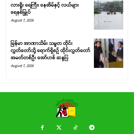
လားရှိုး ရေကြီး၊ နေအိမ်နှင့် လယ်များ
ရေနစ်မြှုပ်
August 7, 2026
မြန်မာ အာဏာသိမ်း သမ္မတ ထိုင်း
လွှတ်တော်သို့ ရောက်ရှိစဉ် ထိုင်းလွှတ်တော်
အမတ်တစ်ဦး အော်ဟစ် ဆန္ဒပြ
August 7, 2026