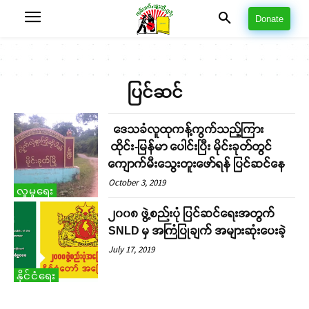
Donate
ပြင်ဆင်
ဒေသခံလူထုကန့်ကွက်သည့်ကြား
ထိုင်း-မြန်မာ ပေါင်းပြီး မိုင်းခုတ်တွင်
ကျောက်မီးသွေးတူးဖော်ရန် ပြင်ဆင်နေ
October 3, 2019
လူမှုရေး
၂၀၀၈ ဖွဲ့စည်းပုံ ပြင်ဆင်ရေးအတွက်
SNLD မှ အကြံပြုချက် အများဆုံးပေးခဲ့
July 17, 2019
နိုင်ငံရေး