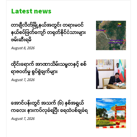
Latest news
တာချီလိတ်မြို့နယ်အတွင်း တရားမဝင်
နယ်စပ်ဖြတ်ကျော် တရုတ်နိုင်ငံသားများ
ဖမ်းဆီးရမိ
August 8, 2026
ထိုင်းရောက် အာဏာသိမ်းသမ္မတနှင့် စစ်
ရာဇဝတ်မှု စွပ်စွဲချက်များ
August 7, 2026
အောင်ပန်းတွင် အသက် (၆) နှစ်အရွယ်
ကလေး နားကပ်လုခံရပြီး ရေထဲပစ်ချခံရ
August 7, 2026