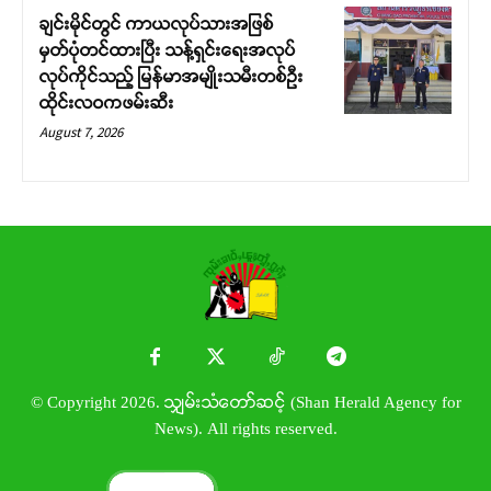
ချင်းမိုင်တွင် ကာယလုပ်သားအဖြစ်
မှတ်ပုံတင်ထားပြီး သန့်ရှင်းရေးအလုပ်
လုပ်ကိုင်သည့် မြန်မာအမျိုးသမီးတစ်ဦး
ထိုင်းလဝကဖမ်းဆီး
August 7, 2026
© Copyright 2026. သျှမ်းသံတော်ဆင့် (Shan Herald Agency for
News). All rights reserved.