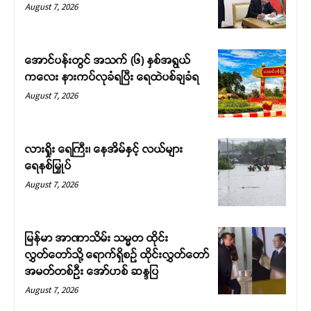
August 7, 2026
အောင်ပန်းတွင် အသက် (၆) နှစ်အရွယ်
ကလေး နားကပ်လုခံရပြီး ရေထဲပစ်ချခံရ
August 7, 2026
လားရှိုး ရေကြီး၊ နေအိမ်နှင့် လယ်များ
ရေနစ်မြှုပ်
August 7, 2026
မြန်မာ အာဏာသိမ်း သမ္မတ ထိုင်း
လွှတ်တော်သို့ ရောက်ရှိစဉ် ထိုင်းလွှတ်တော်
အမတ်တစ်ဦး အော်ဟစ် ဆန္ဒပြ
August 7, 2026