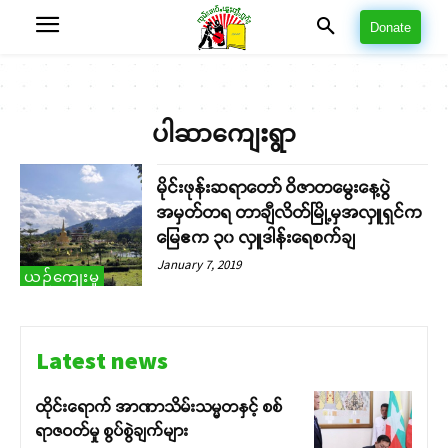
Donate
ပါဆာကျေးရွာ
မိုင်းဖုန်းဆရာတော် ဝိဇာတမွေးနေ့ပွဲ
အမှတ်တရ တာချီလိတ်မြို့မှအလှူရှင်က
မြေဧက ၃၀ လှူဒါန်းရေစက်ချ
January 7, 2019
ယဉ်ကျေးမှု
Latest news
ထိုင်းရောက် အာဏာသိမ်းသမ္မတနှင့် စစ်
ရာဇဝတ်မှု စွပ်စွဲချက်များ