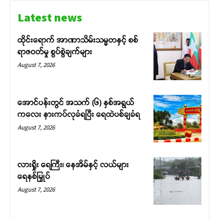
Latest news
ထိုင်းရောက် အာဏာသိမ်းသမ္မတနှင့် စစ်
ရာဇဝတ်မှု စွပ်စွဲချက်များ
August 7, 2026
အောင်ပန်းတွင် အသက် (၆) နှစ်အရွယ်
ကလေး နားကပ်လုခံရပြီး ရေထဲပစ်ချခံရ
August 7, 2026
လားရှိုး ရေကြီး၊ နေအိမ်နှင့် လယ်များ
ရေနစ်မြှုပ်
August 7, 2026