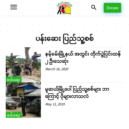
Donate
ပန်းဆေး ပြည်သူ့စစ်
နမ့်ခမ်းမြို့နယ် အတွင်း တိုက်ပွဲပြင်းထန်
၂ ဦးသေဆုံး
March 16, 2020
စစ်ရေး
မူဆယ်မြို့ပေါ် ပြည်သူ့စစ်များ ဘာ
ကြောင့် ပိုများလာသလဲ
May 11, 2019
စစ်ရေး