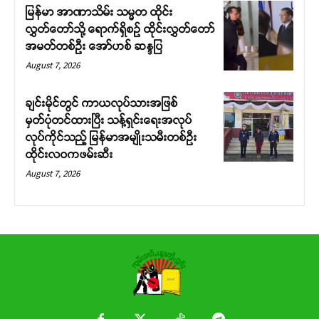
မြန်မာ အာဏာသိမ်း သမ္မတ ထိုင်း
လွှတ်တော်သို့ ရောက်ရှိစဉ် ထိုင်းလွှတ်တော်
အမတ်တစ်ဦး အော်ဟစ် ဆန္ဒပြ
August 7, 2026
ချင်းမိုင်တွင် ကာယလုပ်သားအဖြစ်
မှတ်ပုံတင်ထားပြီး သန့်ရှင်းရေးအလုပ်
လုပ်ကိုင်သည့် မြန်မာအမျိုးသမီးတစ်ဦး
ထိုင်းလဝကဖမ်းဆီး
August 7, 2026