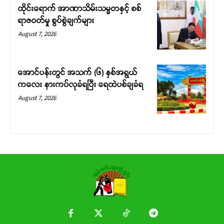
ထိုင်းရောက် အာဏာသိမ်းသမ္မတနှင့် စစ်
ရာဇဝတ်မှု စွပ်စွဲချက်များ
August 7, 2026
အောင်ပန်းတွင် အသက် (၆) နှစ်အရွယ်
ကလေး နားကပ်လုခံရပြီး ရေထဲပစ်ချခံရ
August 7, 2026