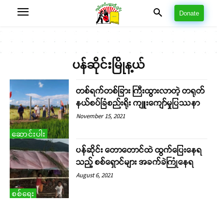
Donate
ပန်ဆိုင်းမြိုန့ယ်
တစ်ရက်တစ်ခြား ကြီးထွားလာတဲ့ တရုတ်
နယ်စပ်ခြံစည်းရိုး ကျူးကျော်မှုပြဿနာ
November 15, 2021
ဆောင်းပါး
ပန်ဆိုင်း တောတောင်ထဲ ထွက်ပြေးနေရ
သည့် စစ်ရှောင်များ အခက်ခဲကြုံနေရ
August 6, 2021
စစ်ရေး