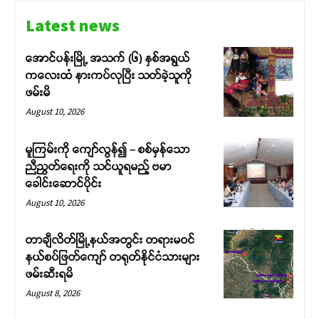
Latest news
အောင်ပန်းမြို့ အသက် (၆) နှစ်အရွယ်
ကလေးထံ နားကပ်လုပြီး သတ်ခဲ့သူကို
ဖမ်းမိ
August 10, 2026
မူကြမ်းကို ကျော်လွန်၍ – စစ်မှန်သော
ညီညွတ်ရေးကို သင်ယူရမည့် ဗမာ
ခေါင်းဆောင်ပိုင်း
August 10, 2026
တာချီလိတ်မြို့နယ်အတွင်း တရားမဝင်
နယ်စပ်ဖြတ်ကျော် တရုတ်နိုင်ငံသားများ
ဖမ်းဆီးရမိ
August 8, 2026