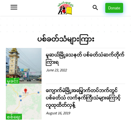
Donate
ပစ်ခတ်သံများကြား
မူဆယ်မြို့သေနတ် ပစ်ခတ်သံဆက်တိုက်
ကြားရ
June 23, 2022
မှုခင်း
ကျောက်မဲမြို့အမြှောက်တပ်ဘက်တွင်
ပစ်ခတ်သံ လက်နက်ကြီးသံများကြောင့်
လူထုထိတ်လှန့်
August 16, 2019
စစ်ရေး