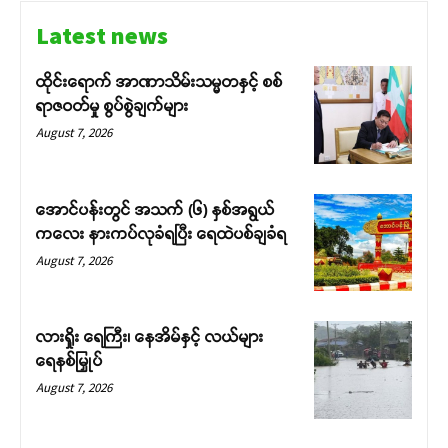
Latest news
ထိုင်းရောက် အာဏာသိမ်းသမ္မတနှင့် စစ်
ရာဇဝတ်မှု စွပ်စွဲချက်များ
August 7, 2026
အောင်ပန်းတွင် အသက် (၆) နှစ်အရွယ်
ကလေး နားကပ်လုခံရပြီး ရေထဲပစ်ချခံရ
August 7, 2026
လားရှိုး ရေကြီး၊ နေအိမ်နှင့် လယ်များ
ရေနစ်မြှုပ်
August 7, 2026