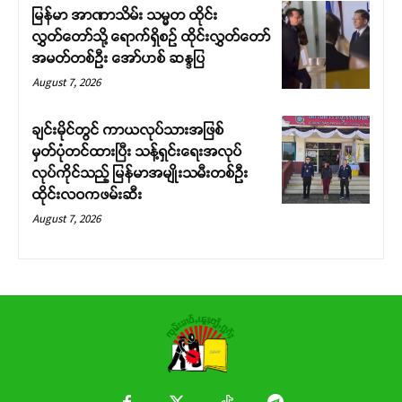
မြန်မာ အာဏာသိမ်း သမ္မတ ထိုင်း
လွှတ်တော်သို့ ရောက်ရှိစဉ် ထိုင်းလွှတ်တော်
အမတ်တစ်ဦး အော်ဟစ် ဆန္ဒပြ
August 7, 2026
ချင်းမိုင်တွင် ကာယလုပ်သားအဖြစ်
မှတ်ပုံတင်ထားပြီး သန့်ရှင်းရေးအလုပ်
လုပ်ကိုင်သည့် မြန်မာအမျိုးသမီးတစ်ဦး
ထိုင်းလဝကဖမ်းဆီး
August 7, 2026