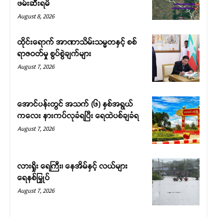
ဖမ်းဆီးရမိ
August 8, 2026
ထိုင်းရောက် အာဏာသိမ်းသမ္မတနှင့် စစ်
ရာဇဝတ်မှု စွပ်စွဲချက်များ
August 7, 2026
အောင်ပန်းတွင် အသက် (၆) နှစ်အရွယ်
ကလေး နားကပ်လုခံရပြီး ရေထဲပစ်ချခံရ
August 7, 2026
လားရှိုး ရေကြီး၊ နေအိမ်နှင့် လယ်များ
ရေနစ်မြှုပ်
August 7, 2026