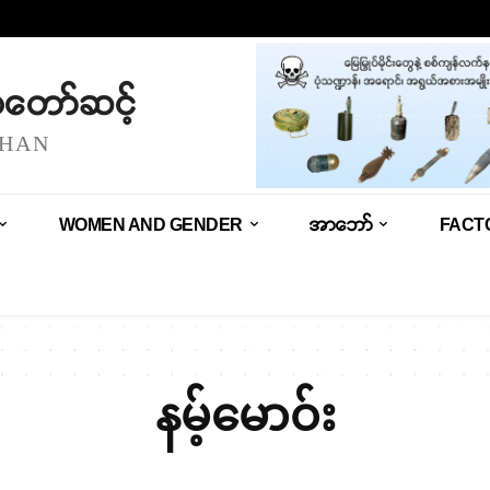
သံတော်ဆင့်
SHAN
WOMEN AND GENDER
အာဘော်
FACT
နမ့်မောဝ်း