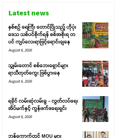
Latest news
နှစ်စဉ် ရေကြီး တောင်ပြိုသည့် ဟိုပုံး
ဒေသ သစ်ပင်စိုက်ရန် စစ်အစိုးရ တ
ပင် ကျပ်လေးရာဖြင့်ရောင်းချနေ
August 6, 2026
သျှမ်းတောင် စစ်ဘေးရှောင်များ
ရာသီတုတ်ကွေး ဖြစ်ပွားနေ
August 6, 2026
ရခိုင် လမ်းဆုံလမ်းခွ – လွတ်လပ်ရေး
အိပ်မက်နှင့် ကွန်ဖက်ဒရေးရှင်း
August 6, 2026
ဘန်ကောက်တွင် MOU များ