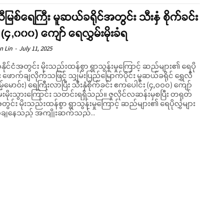
လီမြစ်ရေကြီး မူဆယ်ခရိုင်အတွင်း သီးနှံ စိုက်ခင်း
၄,၀၀၀) ကျော် ရေလွှမ်းမိုးခံရ
n Lin
-
July 11, 2025
ိုင်ငံအတွင်း မိုးသည်းထန်စွာ ရွာသွန်းမှုကြောင့် ဆည်များ၏ ရေပို
ား ဖောက်ချလိုက်သဖြင့် သျှမ်းပြည်မြောက်ပိုင်း မူဆယ်ခရိုင် ရွှေလီ
နမ့်မောဝ်း) ရေကြီးလာပြီး သီးနှံစိုက်ခင်း ဧကပေါင်း (၄,၀၀၀) ကျော်
ိုးသွားကြောင်း သတင်းရရှိသည်။ ဇူလိုင်လဆန်းမှစပြီး တရုတ်
ံအတွင်း မိုးသည်းထန်စွာ ရွာသွန်းမှုကြောင့် ဆည်များ၏ ရေပိုလွှဲများ
ချနေသည့် အကျိုးဆက်သည်...