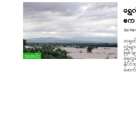
ရွှေ
ဧက (
Sai Har
တရုတ်န
လွှဲမျ
မြစ် (
သတင်း
ရေလွှမ်းမ
နိုင်င
ဖောက်