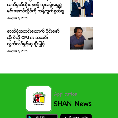
လက်မှတ်ထိုးနေစဉ် ကုလရုံးရှေ့၌
မင်းအောင်လှိုင်ကို ကန့်ကွက်ရှုတ်ချ
August 6, 2026
ဓာတ်ပုံသတင်းထောက် စိုင်းဇော်
သိုက်ကို CPJ က သတင်း
လွတ်လပ်ခွင့်ဆု ချီးမြှင့်
August 6, 2026