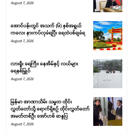
August 7, 2026
အောင်ပန်းတွင် အသက် (၆) နှစ်အရွယ်
ကလေး နားကပ်လုခံရပြီး ရေထဲပစ်ချခံရ
August 7, 2026
လားရှိုး ရေကြီး၊ နေအိမ်နှင့် လယ်များ
ရေနစ်မြှုပ်
August 7, 2026
မြန်မာ အာဏာသိမ်း သမ္မတ ထိုင်း
လွှတ်တော်သို့ ရောက်ရှိစဉ် ထိုင်းလွှတ်တော်
အမတ်တစ်ဦး အော်ဟစ် ဆန္ဒပြ
August 7, 2026