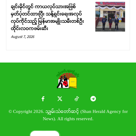
ချင်းမိုင်တွင် ကာယလုပ်သားအဖြစ်
မှတ်ပုံတင်ထားပြီး သန့်ရှင်းရေးအလုပ်
လုပ်ကိုင်သည့် မြန်မာအမျိုးသမီးတစ်ဦး
ထိုင်းလဝကဖမ်းဆီး
August 7, 2026
© Copyright 2026. သျှမ်းသံတော်ဆင့် (Shan Herald Agency for
News). All rights reserved.