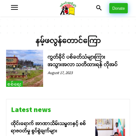
Donate
နမ့်ဖလွန်တောင်ကြော
ကွတ်ခိုင် ပစ်ခတ်သံများကြား
အသွားအလာ သတိထားရန် လိုအပ်
August 17, 2023
စစ်ရေး
Latest news
ထိုင်းရောက် အာဏာသိမ်းသမ္မတနှင့် စစ်
ရာဇဝတ်မှု စွပ်စွဲချက်များ