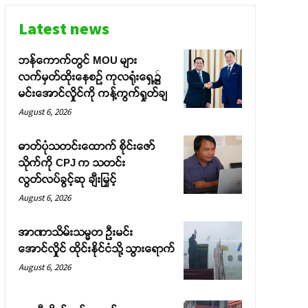
Latest news
ဘန်ကောက်တွင် MOU များ
လက်မှတ်ထိုးနေစဉ် ကုလရုံးရှေ့၌
မင်းအောင်လှိုင်ကို ကန့်ကွက်ရှုတ်ချ
August 6, 2026
ဓာတ်ပုံသတင်းထောက် စိုင်းဇော်
သိုက်ကို CPJ က သတင်း
လွတ်လပ်ခွင့်ဆု ချီးမြှင့်
August 6, 2026
အာဏာသိမ်းသမ္မတ ဦးမင်း
အောင်လှိုင် ထိုင်းနိုင်ငံသို့ သွားရောက်
August 6, 2026