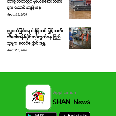
တာချီလိတ်တွင် မူးယစ်ဆေးသမား
များ သောင်းကျန်းနေ
August 5, 2026
ဒုဋ္ဌဝတီမြစ်ရေ စံချိန်တင် မြှင့်တက်၊
သီပေါအနိမ့်ပိုင်းရပ်ကွက်နေ ပြည်
သူများ စတင်ပြောင်းရွှေ့
August 5, 2026