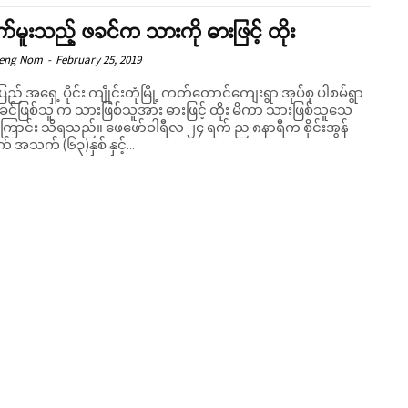
မူးသည့် ဖခင်က သားကို ဓားဖြင့် ထိုး
Seng Nom
-
February 25, 2019
ပြည် အရှေ့ ပိုင်း ကျိုင်းတုံမြို့ ကတ်တောင်ကျေးရွာ အုပ်စု ပါစမ်ရွာ
ဖခင်ဖြစ်သူ က သားဖြစ်သူအား ဓားဖြင့် ထိုး မိကာ သားဖြစ်သူသေ
သိရသည်။ ဖေဖော်ဝါရီလ ၂၄ ရက် ည ၈နာရီက စိုင်းအွန်
 အသက် (၆၃)နှစ် နှင့်...