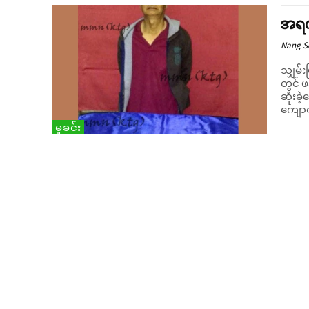
အရက်
Nang 
သျှမ်း
တွင် 
ဆုံးခဲ့ကြောင်း 
ကျောက်
မှုခင်း