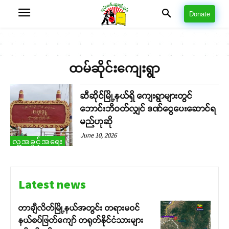
Donate
ထမ်ဆိုင်းကျေးရွာ
ဆီဆိုင်မြို့နယ်ရှိ ကျေးရွာများတွင်
ဘောင်းဘီဝတ်လျှင် ဒဏ်ငွေပေးဆောင်ရ
မည်ဟုဆို
June 10, 2026
လူ့အခွင့်အရေး
Latest news
တာချီလိတ်မြို့နယ်အတွင်း တရားမဝင်
နယ်စပ်ဖြတ်ကျော် တရုတ်နိုင်ငံသားများ