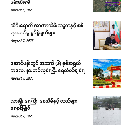
ဖမ်းဆီးရမိ
August 8, 2026
ထိုင်းရောက် အာဏာသိမ်းသမ္မတနှင့် စစ်
ရာဇဝတ်မှု စွပ်စွဲချက်များ
August 7, 2026
အောင်ပန်းတွင် အသက် (၆) နှစ်အရွယ်
ကလေး နားကပ်လုခံရပြီး ရေထဲပစ်ချခံရ
August 7, 2026
လားရှိုး ရေကြီး၊ နေအိမ်နှင့် လယ်များ
ရေနစ်မြှုပ်
August 7, 2026