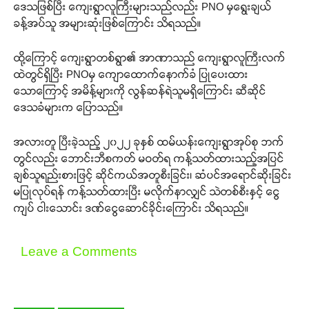
ဒေသဖြစ်ပြီး ကျေးရွာလူကြီးများသည်လည်း PNO မှရွေးချယ်
ခန့်အပ်သူ အများဆုံးဖြစ်ကြောင်း သိရသည်။
ထို့ကြောင့် ကျေးရွာတစ်ရွာ၏ အာဏာသည် ကျေးရွာလူကြီးလက်
ထဲတွင်ရှိပြီး PNOမှ ကျောထောက်နောက်ခံ ပြုပေးထား
သောကြောင့် အမိန့်များကို လွန်ဆန်ရဲသူမရှိကြောင်း ဆီဆိုင်
ဒေသခံများက ပြောသည်။
အလားတူ ပြီးခဲ့သည့် ၂၀၂၂ ခုနှစ် ထမ်ယန်းကျေးရွာအုပ်စု ဘက်
တွင်လည်း ဘောင်းဘီစကတ် မဝတ်ရ ကန့်သတ်ထားသည့်အပြင်
ချစ်သူရည်းစားဖြင့် ဆိုင်ကယ်အတူစီးခြင်း၊ ဆံပင်အရောင်ဆိုးခြင်း
မပြုလုပ်ရန် ကန့်သတ်ထားပြီး မလိုက်နာလျှင် သဲတစ်စီးနှင့် ငွေ
ကျပ် ငါးသောင်း ဒဏ်ငွေဆောင်ခိုင်းကြောင်း သိရသည်။
Leave a Comments