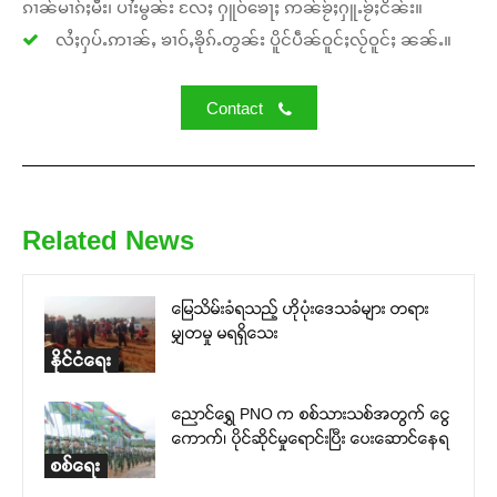
ၵၢၼ်မၢၵ်ႈမီး၊ ပၢႆးမွၼ်း လႄႈ ႁူဝ်ၶေႃႈ ဢၼ်ၶႂ်ႈႁူႉၶႂ်ႈငိၼ်း။
လႆႈႁပ်ႉဢၢၼ်ႇ ၶၢဝ်ႇၶိုၵ်ႉတွၼ်း ပိူင်ပဵၼ်ဝူင်ႈလႂ်ဝူင်ႈ ၼၼ်ႉ။
Contact
Related News
မြေသိမ်းခံရသည့် ဟိုပုံးဒေသခံများ တရား
မျှတမှု မရရှိသေး
နိုင်ငံရေး
ညောင်ရွှေ PNO က စစ်သားသစ်အတွက် ငွေ
ကောက်၊ ပိုင်ဆိုင်မှုရောင်းပြီး ပေးဆောင်နေရ
စစ်ရေး