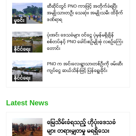
ဆီဆိုင်တွင် PNO ကားဖြင့် အတိုက်ခံရပြီး
အမျိုးသားတဉီး သေဆုံး၊ အမျိုးသမီး ထိခိုက်
ဒဏ်ရာရ
မှုခင်း
ပုံးအင်း ဒေသခံများ ဝင်ငွေ ပုံမှန်မရှိချိန်
စစ်တပ်နှင့် PNO ခေါင်းစဉ်မျိုးစုံ လစဉ်ကြေး
တောင်း
နိုင်ငံရေး
PNO က အင်းလေးရွာသားတစ်ဦးကို ဖမ်းဆီး
ကျပ်ငွေ ဆယ်သိန်းဖြင့် ပြန်ရွေးခိုင်း
နိုင်ငံရေး
Latest News
မြေသိမ်းခံရသည့် ဟိုပုံးဒေသခံ
များ တရားမျှတမှု မရရှိသေး