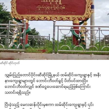
ဆီဆိုင် ဆိုင်းဘုတ်
သျှမ်းပြည်တောင်ပိုင်း၊ဆီဆိုင်မြို့နယ် ထမ်ဆိုင်းကျေးရွာနှင့် အနီး
နားကျေးရွာများတွင် ဘောင်းဘီဝတ်ခွင့် ပိတ်ပင်ထားပြီး၊
ဘောင်းဘီဝတ်လျှင် ဒဏ်ငွေပေးဆောင်ရမည်ဖြစ်ကြောင်း
သတင်းရရှိသည်။
ပြီးခဲ့သည့် မေလဆန်းပိုင်းမှစကာ ထမ်ဆိုင်းကျေးရွာနှင့် ၎င်း