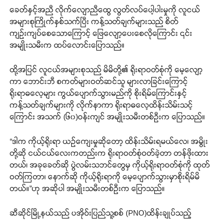
ခေတ်နှင့်အညီ လိုက်လျောညီထွေ လွတ်လပ်ပေါ့ပါးမှုကို လူငယ်
အများစုကြိုက်နှစ်သက်ပြီး ကန့်သတ်ချက်များသည် စိတ်
ကျဉ်းကျပ်စေသောကြောင့် ဖြေလျော့ပေးစေလိုကြောင်း ၎င်း
အမျိုးသမီးက ထပ်လောင်းပြောသည်။
ထို့အပြင် လူငယ်အများစုသည် မိမိတို့၏ ရိုးရာဝတ်စုံကို မေ့လျော့
ကာ ဘောင်းဘီ စကတ်များဝတ်ဆင်သူ များလာခြင်းကြောင့်
ရိုးရာဓလေ့များ ကွယ်ပျောက်သွားမည်ကို စိုးရိမ်ကြောင်းနှင့်
ကန့်သတ်ချက်များကို လိုက်နာကာ ရိုးရာဓလေ့ထိန်းသိမ်းသင့်
ကြောင်း အသက် (၆၀)ဝန်းကျင် အမျိုးသမီးတစ်ဦးက ပြောသည်။
“ဒါက ကိုယ့်ရိုးရာ ယဉ်ကျေးမှုဆိုတော့ ထိန်းသိမ်းရမယ်လေ၊ အမွိုး
တို့ဆို ငယ်ငယ်လေးကတည်းက ရိုးရာဝတ်စုံဝတ်ခဲ့တာ တန်ဖိုးထား
တယ်၊ အခုခေတ်ဆို ပွဲလမ်းသဘင်တွေမှ ကိုယ့်ရိုးရာဝတ်စုံကို ထုတ်
ဝတ်ကြတာ၊ နောက်ဆို ကိုယ့်ရိုးရာကို မေ့ပျောက်သွားမှာစိုးရိမ်မိ
တယ်။”ဟု အဆိုပါ အမျိုးသမီးတစ်ဦးက ပြောသည်။
ဆီဆိုင်မြို့နယ်သည် ပအိုဝ်းပြည်သူ့စစ် (PNO)ထိန်းချုပ်သည့်