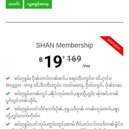
သတင်း
လူ့အခွင့်အရေး
promotion
SHAN Membership
19
169
฿
฿
/mo
ၶဝ်ႈႁူမ်ႈ ႁဵၼ်းဢဝ်ၵၢၼ်ၶၢဝ်ႇ၊ ရေႊတီႊဢူဝ်ႊ၊ ထႆႇႁၢင်ႈ၊
Blogger, Vlog ထႆႇဝီႊတီႊဢူဝ်ႊ တတ်းတေႃႇ ႁဵတ်းဢွၵ်ႇ ပိုၼ်ၽႄႈ
ၶဝ်ႈႁူမ်ႈၵၢၼ်တူင်ႉၼိုင်ၸုမ်းၶၢဝ်ႇၽူႈတွႆႇႁွၵ်ႈ ၼႂ်းၶၵ်ႉၵၢၼ်
ပူၵ်းပွင်ၵၢၼ်သိုဝ်ႇ
ၶဝ်ႈႁူမ်ႈပၢင်လႅၵ်ႈလၢႆႈပိုၼ်ႉႁူႉပၢႆးႁၼ် ဢၼ်ၸုမ်းၶၢဝ်ႇၽူႈ
တွႆႇႁွၵ်ႈၸတ်းႁဵတ်း
ၶဝ်ႈႁူမ်ႈပၢင်ဢုပ်ႇဢူဝ်းတွင်ႈထၢမ် ၵဵဝ်ႇၵပ်းငဝ်းလၢႆးၵၢၼ်မိူင်း၊