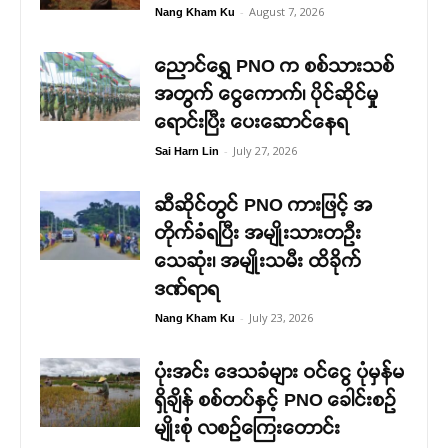
-
August 7, 2026
Nang Kham Ku
ညောင်ရွှေ PNO က စစ်သားသစ်
အတွက် ငွေကောက်၊ ပိုင်ဆိုင်မှု
ရောင်းပြီး ပေးဆောင်နေရ
-
July 27, 2026
Sai Harn Lin
ဆီဆိုင်တွင် PNO ကားဖြင့် အ
တိုက်ခံရပြီး အမျိုးသားတဉီး
သေဆုံး၊ အမျိုးသမီး ထိခိုက်
ဒဏ်ရာရ
-
July 23, 2026
Nang Kham Ku
ပုံးအင်း ဒေသခံများ ဝင်ငွေ ပုံမှန်မ
ရှိချိန် စစ်တပ်နှင့် PNO ခေါင်းစဉ်
မျိုးစုံ လစဉ်ကြေးတောင်း