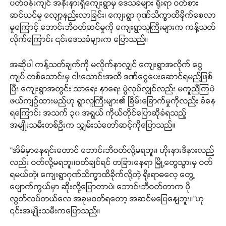
ပတ်ဝန်းကျင် အနီးနားရှိကျေးရွာမှ ဒေသခံများ ရိုးရာ ဝတ်စား
ဆင်ယင်မှု လျော့နည်းလာခြင်း၊ ကျေးရွာ ဂုဏ်သိက္ခာထိခိုက်စေလာ
မှုကြောင့် ဘောင်းဘီဝတ်ဆင်မှုကို ကျေးရွာသူကြီးများက ကန့်သတ်
လိုက်ကြောင်း ၎င်းဒေသခံများက ပြောသည်။
အဆိုပါ ကန့်သတ်ချက်ကို မလိုက်နာလျှင် ကျေးရွာအလိုက် ငွေ
ကျပ် တစ်သောင်းမှ ငါးသောင်းအထိ ဒဏ်ငွေပေးဆောင်ရမည်ဖြစ်
ပြီး ကျေးရွာအတွင်း သာရေး နာရေး ပွဲလုပ်လျှင်လည်း မကူညီကြပဲ
ဖယ်ကျဉ်ထားမည်ဟု ရွာလူကြီးများ၏ ခြိမ်းခြောက်မှုကိုလည်း ခံနေ
ရကြောင်း အသက် ၃၀ အရွယ် ကိုယ်တိုင်ပြောဆိုခံရသည့်
အမျိုးသမီးတစ်ဉီးက သျှမ်းသံတော်ဆင့်ကိုပြောသည်။
“အိမ်မှာနေရင်းတောင် ဘောင်းဘီဝတ်လို့မရဘူး၊ ဟိုးနားဒီနားလည်
လည်း ဝတ်လို့မရဘူး၊ဝတ်ချင်ရင် တခြားနေရာ မြို့တွေသွားမှ ဝတ်
ရမယ်တဲ့၊ ကျေးရွာဂုဏ်သိက္ခာထိခိုက်လို့တဲ့ ရိုးရာဓလေ့ တွေ့
ပျောက်ကွယ်မှာ ဆိုးလို့ပြောတာပဲ၊ ဘောင်းဘီဝတ်တာက ပို
လွတ်လပ်တယ်လေ အခုမဝတ်ရတော့ အဆင်မပြေနေေဘူး။”ဟု
၎င်းအမျိုးသမီးကပြောသည်။